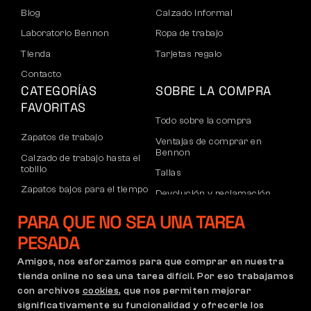
Blog
Calzado informal
Laboratorio Bennon
Ropa de trabajo
Tienda
Tarjetas regalo
Contacto
CATEGORÍAS
SOBRE LA COMPRA
FAVORITAS
Todo sobre la compra
Zapatos de trabajo
Ventajas de comprar en
Bennon
Calzado de trabajo hasta el
tobillo
Tallas
Zapatos bajos para el tiempo
Devolución y reclamación
libre
Transporte y pago
PARA QUE NO SEA UNA TAREA
Calzado informal de tobillo
Cuenta corporativa
PESADA
Pantalones
Registro de socios B2B
Amigos, nos esforzamos para que comprar en nuestra
Sudaderas
Reclamaciones y garantía
tienda online no sea una tarea difícil. Por eso trabajamos
con archivos
cookies
, que nos permiten mejorar
significativamente su funcionalidad y ofrecerle los