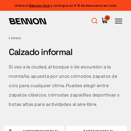
Únete al
Bennon Club
y consigue un 5 % de descuento en todo
Filtrado
0
PRECIO
FILTRAR
Inicio
Rebajas
TAMAÑO
Calzado informal
BORRAR FILTROS
ETIQUETA
Calzado de trabajo
Si vas a la ciudad, al bosque o de excursión a la
COLOR
montaña, apuesta por unos cómodos zapatos de
Barefoot
ocio para cualquier clima. Puedes elegir entre
PROPIEDADES
zapatos clásicos, cómodas zapatillas deportivas o
NORMA
Outdoor
botas altas para actividades al aire libre.
CORTE
Calzado informal