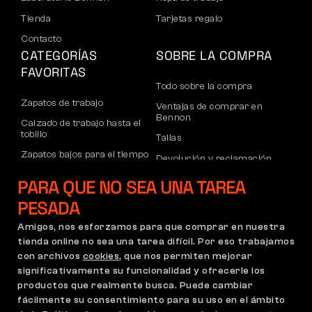
Tienda
Tarjetas regalo
Contacto
CATEGORÍAS
SOBRE LA COMPRA
FAVORITAS
Todo sobre la compra
Zapatos de trabajo
Ventajas de comprar en
Bennon
Calzado de trabajo hasta el
tobillo
Tallas
Zapatos bajos para el tiempo
Devolución y reclamación
libre
Transporte y pago
PARA QUE NO SEA UNA TAREA
Calzado informal de tobillo
Cuenta corporativa
PESADA
Pantalones
Registro de socios B2B
Amigos, nos esforzamos para que comprar en nuestra
Sudaderas
Reclamaciones y garantía
tienda online no sea una tarea difícil. Por eso trabajamos
con archivos
cookies
, que nos permiten mejorar
significativamente su funcionalidad y ofrecerle los
productos que realmente busca. Puede cambiar
Condiciones Generales
Política de Reclamaciones
fácilmente su consentimiento para su uso en el ámbito
Configuración de cookies
GDPR