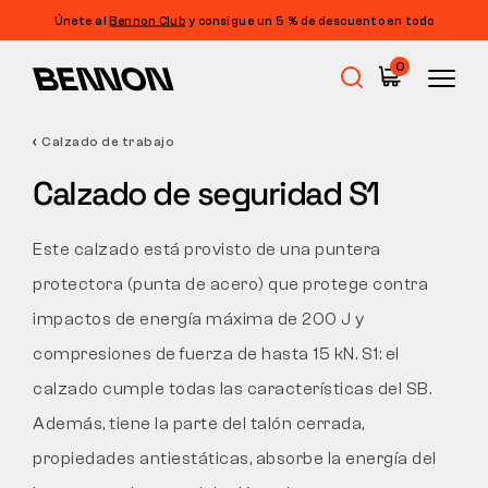
Únete al
Bennon Club
y consigue un 5 % de descuento en todo
Filtrado
0
PRECIO
FILTRAR
Calzado de trabajo
Rebajas
TAMAÑO
Calzado de seguridad S1
BORRAR FILTROS
ETIQUETA
Calzado de trabajo
Este calzado está provisto de una puntera
COLOR
protectora (punta de acero) que protege contra
Barefoot
impactos de energía máxima de 200 J y
PROPIEDADES
compresiones de fuerza de hasta 15 kN. S1: el
CORTE
Outdoor
calzado cumple todas las características del SB.
Además, tiene la parte del talón cerrada,
ANCHO DEL CALZADO
propiedades antiestáticas, absorbe la energía del
Calzado informal