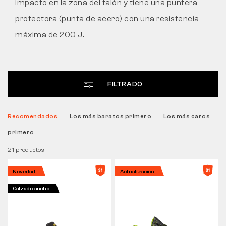
impacto en la zona del talón y tiene una puntera
protectora (punta de acero) con una resistencia
Táctico
máxima de 200 J.
Ropa
FILTRADO
TODO SOBRE LA COMPRA
Recomendados
Los más baratos primero
Los más caros
SOBRE NOSOTROS
primero
BLOG
21 productos
LABORATORIO BENNON
Novedad
Actualización
Calzado ancho
TIENDA CON CAFETERÍA
CONTACTO