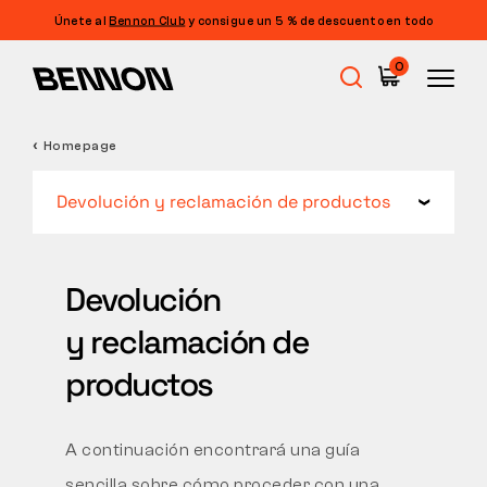
Únete al
Bennon Club
y consigue un 5 % de descuento en todo
0
Homepage
Rebajas
Devolución y reclamación de productos
Calzado de trabajo
Devolución
Barefoot
y reclamación de
productos
Outdoor
A continuación encontrará una guía
Calzado informal
sencilla sobre cómo proceder con una