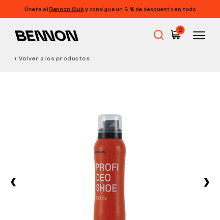
Únete al
Bennon Club
y consigue un 5 % de descuento en todo
0
Volver a los productos
Rebajas
Calzado de trabajo
Barefoot
Outdoor
Calzado informal