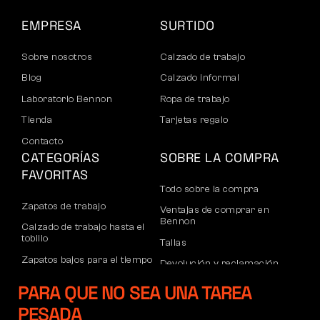
EMPRESA
SURTIDO
Sobre nosotros
Calzado de trabajo
Blog
Calzado informal
Laboratorio Bennon
Ropa de trabajo
Tienda
Tarjetas regalo
Contacto
CATEGORÍAS
SOBRE LA COMPRA
FAVORITAS
Todo sobre la compra
Zapatos de trabajo
Ventajas de comprar en
Bennon
Calzado de trabajo hasta el
tobillo
Tallas
Zapatos bajos para el tiempo
Devolución y reclamación
libre
Transporte y pago
PARA QUE NO SEA UNA TAREA
Calzado informal de tobillo
Cuenta corporativa
PESADA
Pantalones