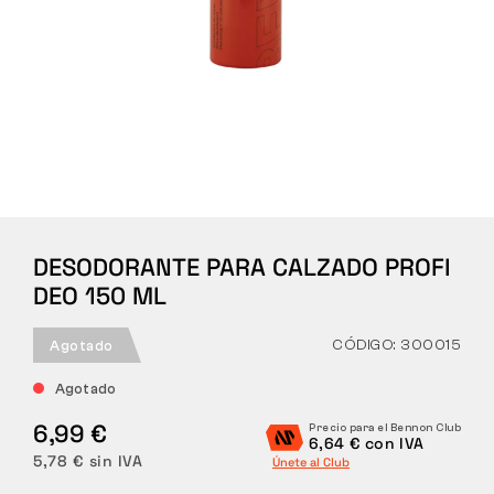
Táctico
Ropa
TODO SOBRE LA COMPRA
DESODORANTE PARA CALZADO PROFI
SOBRE NOSOTROS
DEO 150 ML
BLOG
CÓDIGO: 300015
Agotado
LABORATORIO BENNON
Agotado
TIENDA CON CAFETERÍA
6,99 €
Precio para el Bennon Club
6,64 € con IVA
5,78 € sin IVA
Únete al Club
CONTACTO