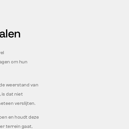
alen
el
dragen om hun
 de weerstand van
is dat niet
teen verslijten.
choen en houdt deze
ker terrein gaat,