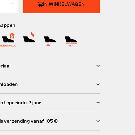
IN WINKELWAGEN
happen
riaal
nloaden
ntieperiode: 2 jaar
is verzending vanaf 105 €