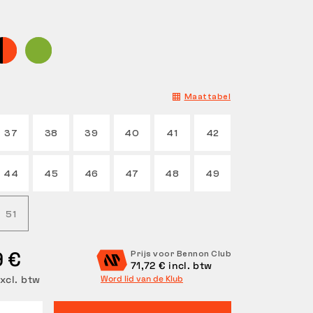
Maattabel
37
38
39
40
41
42
44
45
46
47
48
49
51
9 €
Prijs voor Bennon Club
71,72 € incl. btw
xcl. btw
Word lid van de Klub