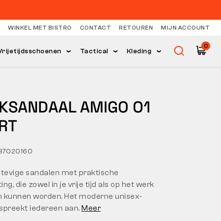
WINKEL MET BISTRO
CONTACT
RETOUREN
MIJN ACCOUNT
0
Vrijetijdsschoenen
Tactical
Kleding
KSANDAAL AMIGO O1
RT
87020160
stevige sandalen met praktische
ing, die zowel in je vrije tijd als op het werk
 kunnen worden. Het moderne unisex-
spreekt iedereen aan.
Meer