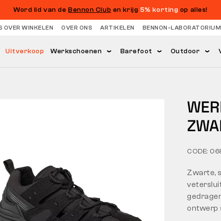
Word lid van de
Bennon Club
en krijg
5% korting
op alles!
S OVER WINKELEN
OVER ONS
ARTIKELEN
BENNON-LABORATORIUM
Uitverkoop
Werkschoenen
Barefoot
Outdoor
WER
ZWA
CODE: 06
Zwarte, 
vetersluit
gedragen
ontwerp 