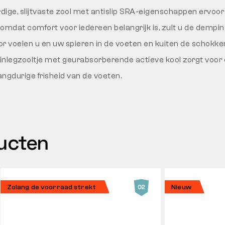
ige, slijtvaste zool met antislip SRA-eigenschappen ervoor
En omdat comfort voor iedereen belangrijk is, zult u de dempin
r voelen u en uw spieren in de voeten en kuiten de schokke
t inlegzooltje met geurabsorberende actieve kool zorgt vo
ngdurige frisheid van de voeten.
ducten
Zolang de voorraad strekt
Nieuw