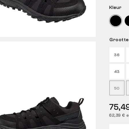
Kleur
Grootte
36
43
50
75,4
62,39 € e