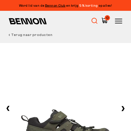
Word lid van de
Bennon Club
en krijg
5% korting
op alles!
0
Terug naar producten
Uitverkoop
Werkschoenen
Barefoot
Outdoor
Vrijetijdsschoenen