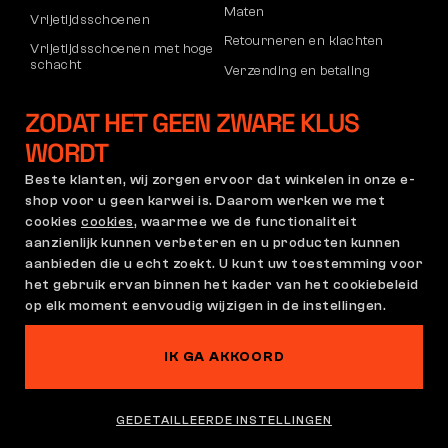
Maten
Vrijetijdsschoenen
Retourneren en klachten
Vrijetijdsschoenen met hoge
schacht
Verzending en betaling
Broeken
Bedrijfsaccount
ZODAT HET GEEN ZWARE KLUS
Sweatshirts
Registratie voor B2B
WORDT
Klachten en garantie
Beste klanten, wij zorgen ervoor dat winkelen in onze e-
shop voor u geen karwei is. Daarom werken we met
cookies
cookies
, waarmee we de functionaliteit
Algemene Voorwaarden
Klachtenregeling en
aanzienlijk kunnen verbeteren en u producten kunnen
Garantiebeleid
aanbieden die u echt zoekt. U kunt uw toestemming voor
Cookie-instellingen
GDPR
het gebruik ervan binnen het kader van het cookiebeleid
op elk moment eenvoudig wijzigen in de instellingen.
Nederland | Nederlands
IK GA AKKOORD
Het spookt op deze website
©2026 Bennon.cz
GEDETAILLEERDE INSTELLINGEN