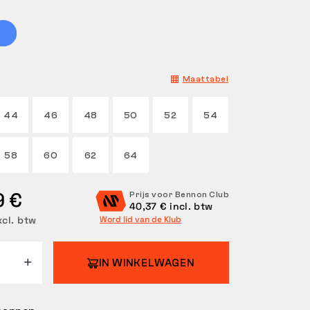
Maattabel
44
46
48
50
52
54
58
60
62
64
9 €
Prijs voor Bennon Club
40,37 € incl. btw
xcl. btw
Word lid van de Klub
IN WINKELWAGEN