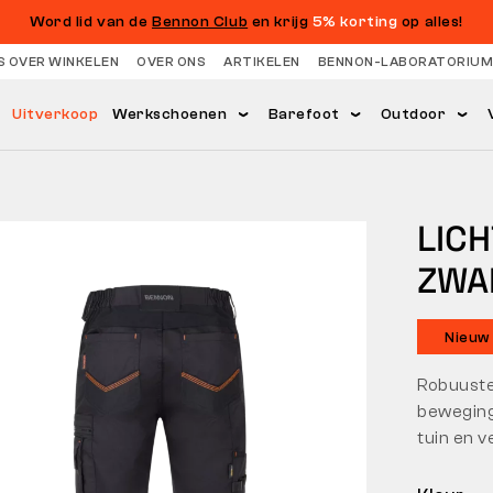
Word lid van de
Bennon Club
en krijg
5% korting
op alles!
S OVER WINKELEN
OVER ONS
ARTIKELEN
BENNON-LABORATORIUM
Uitverkoop
Werkschoenen
Barefoot
Outdoor
LIC
ZWA
Nieuw
Robuuste 
beweging
tuin en v