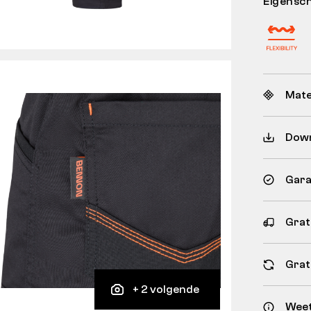
Eigensc
Mate
Dow
Gara
Grat
Grat
+ 2 volgende
Weet