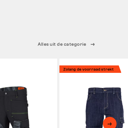
Alles uit de categorie
Zolang de voorraad strekt