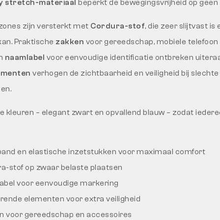
 stretch-materiaal
beperkt de bewegingsvrijheid op geen
zones zijn versterkt met
Cordura-stof
, die zeer slijtvast i
an. Praktische
zakken
voor gereedschap, mobiele telefoon o
en
naamlabel
voor eenvoudige identificatie ontbreken uiteraa
lementen
verhogen de zichtbaarheid en veiligheid bij slechte
en.
ee kleuren – elegant zwart en opvallend blauw – zodat iederee
eband en elastische inzetstukken voor maximaal comfort
ra-stof op zwaar belaste plaatsen
abel voor eenvoudige markering
erende elementen voor extra veiligheid
n voor gereedschap en accessoires