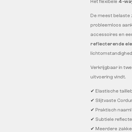
Het flexibele
4-way
De meest belaste 
probleemloos aank
accessoires en e
reflecterende e
lichtomstandighed
Verkrijgbaar in tw
uitvoering vindt.
✔ Elastische taill
✔ Slijtvaste Cordu
✔ Praktisch naaml
✔ Subtiele reflect
✔ Meerdere zakke