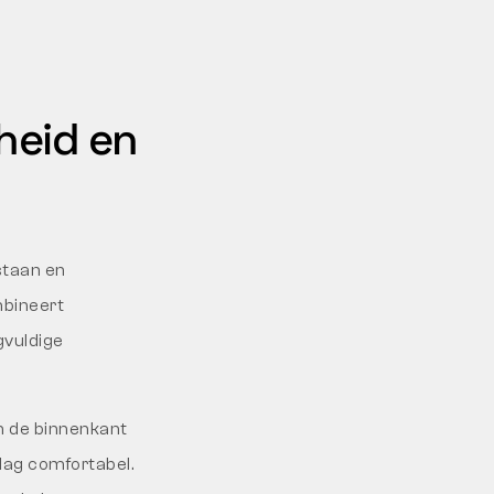
heid en
staan en
mbineert
gvuldige
an de binnenkant
 dag comfortabel.