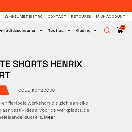
WINKEL MET BISTRO
CONTACT
RETOUREN
MIJN ACCOUNT
0
Vrijetijdsschoenen
Tactical
Kleding
HTE SHORTS HENRIX
RT
CODE: 1107120060
en flexibele werkshort die zich aan elke
 aanpast – ideaal voor de werkplaats, de
eeleisende klussers.
Meer