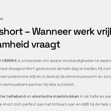
NG
short – Wanneer werk vrij
amheid vraagt
rt
HENRIX
is ontworpen om zware omstandigheden te weer
imaal draagcomfort gedurende de hele dag te bieden. Hij co
t een praktische stijl en is dankzij de slimme pasvorm en zor
 betrouwbare partner bij elke activiteit.
che tailleband
en
elastische inzetstukken
in de taille en a
e short zich perfect aan het lichaam aan en blijft hij de hele