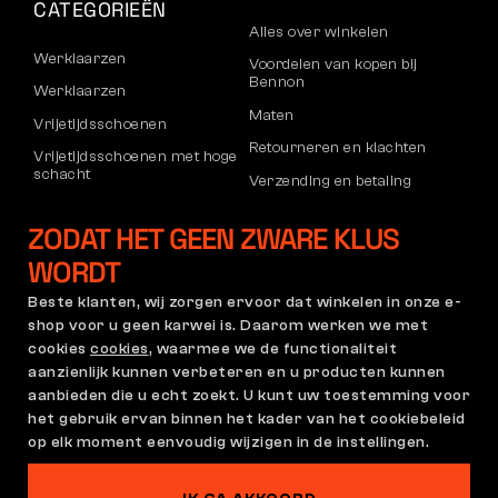
CATEGORIEËN
Alles over winkelen
Werklaarzen
Voordelen van kopen bij
Bennon
Werklaarzen
Maten
Vrijetijdsschoenen
Retourneren en klachten
Vrijetijdsschoenen met hoge
schacht
Verzending en betaling
Broeken
Bedrijfsaccount
ZODAT HET GEEN ZWARE KLUS
Sweatshirts
Registratie voor B2B
WORDT
Klachten en garantie
Beste klanten, wij zorgen ervoor dat winkelen in onze e-
shop voor u geen karwei is. Daarom werken we met
cookies
cookies
, waarmee we de functionaliteit
Algemene Voorwaarden
Klachtenregeling en
aanzienlijk kunnen verbeteren en u producten kunnen
Garantiebeleid
aanbieden die u echt zoekt. U kunt uw toestemming voor
Cookie-instellingen
GDPR
het gebruik ervan binnen het kader van het cookiebeleid
op elk moment eenvoudig wijzigen in de instellingen.
Nederland | Nederlands