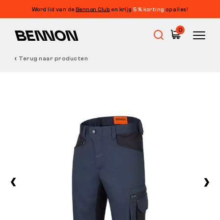
Word lid van de
Bennon Club
en krijg
5% korting
op alles!
0
Terug naar producten
Uitverkoop
Werkschoenen
Barefoot
Outdoor
Vrijetijdsschoenen