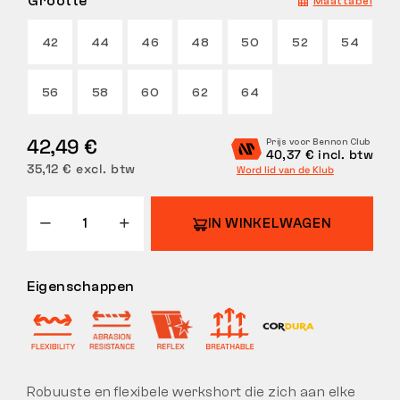
Grootte
Maattabel
RETOUREN
42
44
46
48
50
52
54
56
58
60
62
64
42,49 €
Prijs voor Bennon Club
40,37 € incl. btw
35,12 € excl. btw
Word lid van de Klub
IN WINKELWAGEN
Eigenschappen
Robuuste en flexibele werkshort die zich aan elke