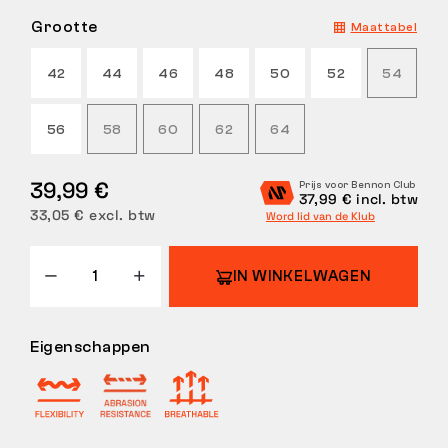
Grootte
Maattabel
RETOUREN
42
44
46
48
50
52
54
56
58
60
62
64
39,99 €
Prijs voor Bennon Club
37,99 € incl. btw
33,05 € excl. btw
Word lid van de Klub
IN WINKELWAGEN
Eigenschappen