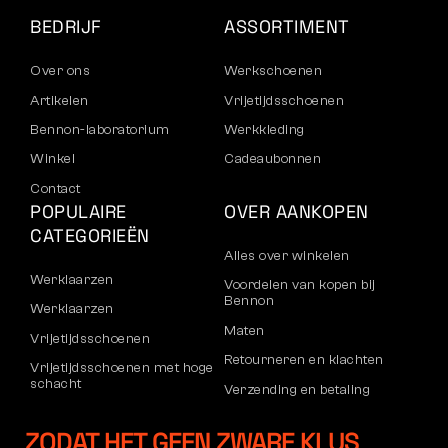
BEDRIJF
ASSORTIMENT
Over ons
Werkschoenen
Artikelen
Vrijetijdsschoenen
Bennon-laboratorium
Werkkleding
Winkel
Cadeaubonnen
Contact
POPULAIRE
OVER AANKOPEN
CATEGORIEËN
Alles over winkelen
Werklaarzen
Voordelen van kopen bij
Bennon
Werklaarzen
Maten
Vrijetijdsschoenen
Retourneren en klachten
Vrijetijdsschoenen met hoge
schacht
Verzending en betaling
Broeken
Bedrijfsaccount
ZODAT HET GEEN ZWARE KLUS
Sweatshirts