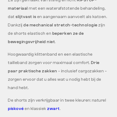
Ze zijn gemaakt van stevig en licht
RIPSTOP-
materiaal
met een waterafstotende behandeling,
dat
slijtvast is
en aangenaam aanvoelt als katoen.
Dankzij
de mechanical stretch-technologie
zijn
de shorts elastisch en
beperken ze de
bewegingsvrijheid niet
.
Hoogwaardig klittenband en een elastische
tailleband zorgen voor maximaal comfort.
Drie
paar praktische zakken
– inclusief cargozakken –
zorgen ervoor dat u alles wat u nodig hebt bij de
hand hebt.
De shorts zijn verkrijgbaar in twee kleuren: naturel
pískové
en klassiek
zwart
.