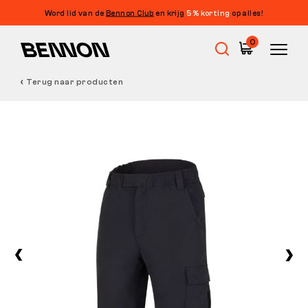
Word lid van de
Bennon Club
en krijg
5% korting
op alles!
0
Terug naar producten
Uitverkoop
Werkschoenen
Barefoot
Outdoor
Vrijetijdsschoenen