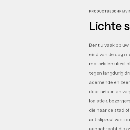
PRODUCTBESCHRIJVI
Lichte 
Bent u vaak op uw w
eind van de dag me
materialen ultralic
tegen langdurig dr
ademende en zeer 
door artsen en ver
logistiek, bezorge
die naar de stad o
antislipzool van 
aangebracht die o