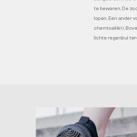
te bewaren. De zool 
lopen. Een ander v
chemicaliën). Boven
lichte regenbui te