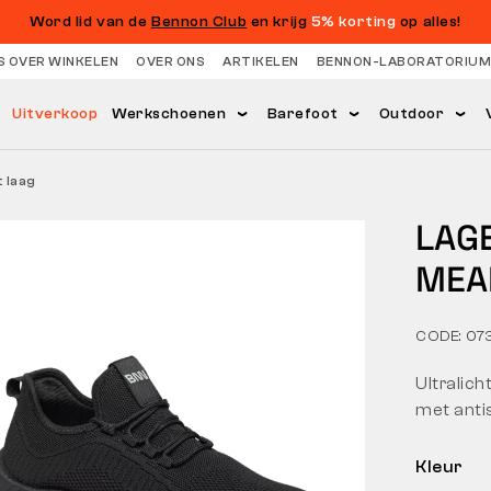
Word lid van de
Bennon Club
en krijg
5% korting
op alles!
S OVER WINKELEN
OVER ONS
ARTIKELEN
BENNON-LABORATORIUM
Uitverkoop
Werkschoenen
Barefoot
Outdoor
 laag
LAG
MEA
CODE: 0
Ultralic
met antis
Kleur