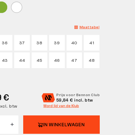
Maattabel
36
37
38
39
40
41
43
44
45
46
47
48
9 €
Prijs voor Bennon Club
59,84 € incl. btw
xcl. btw
Word lid van de Klub
IN WINKELWAGEN