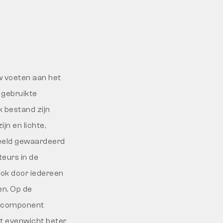
uw voeten aan het
 gebruikte
k bestand zijn
jn en lichte,
eeld gewaardeerd
eurs in de
ook door iedereen
en. Op de
PU-component
t evenwicht beter