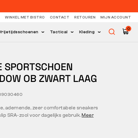
WINKEL MET BISTRO
CONTACT
RETOUREN
MIJN ACCOUNT
0
Vrijetijdsschoenen
Tactical
Kleding
E SPORTSCHOEN
DOW OB ZWART LAAG
739030460
hte, ademende, zeer comfortabele sneakers
lip SRA-zool voor dagelijks gebruik.
Meer