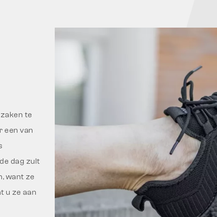
 zaken te
er een van
s
de dag zult
n, want ze
t u ze aan