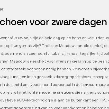
NG
schoen voor zware dagen
erk of in uw vrije tijd de hele dag op de been en wilt u dat 
er op hun gemak zijn? Trek dan Meadow aan, die dankzij de
ht, ademend en zeer comfortabel zijn, maar tegelijkertijd oo
agen. Meadow is geschikt voor mensen die lang op de been zi
comfortabele schoenen nodig hebben. Ze worden bijvoorb
pleegkundigen in de gezondheidszorg, apothekers, transport
rs in de postdienst, bedienend personeel in de horeca, maar 
f op reis wil met lichte, moderne sneakers die nergens schur
innovatieve eCORN-technologie is aan de buitenkant een T
vermatige verdraaiing van de voet voorkomt en helpt om he