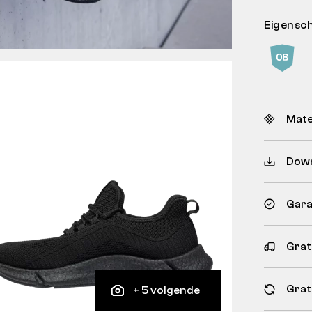
Eigensc
Mate
Dow
Gara
Grat
Grat
+ 5 volgende