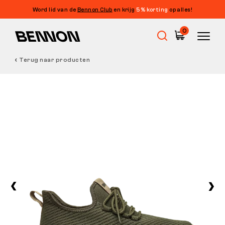
Word lid van de
Bennon Club
en krijg
5% korting
op alles!
0
Terug naar producten
Uitverkoop
Werkschoenen
Barefoot
Outdoor
Vrijetijdsschoenen