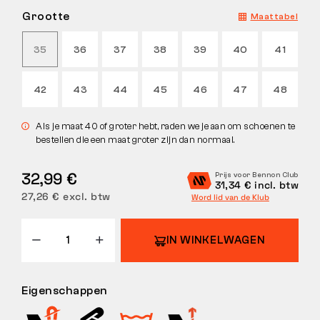
Grootte
Maattabel
RETOUREN
35
36
37
38
39
40
41
42
43
44
45
46
47
48
Als je maat 40 of groter hebt, raden we je aan om schoenen te
bestellen die een maat groter zijn dan normaal.
32,99 €
Prijs voor Bennon Club
31,34 € incl. btw
27,26 € excl. btw
Word lid van de Klub
IN WINKELWAGEN
Eigenschappen