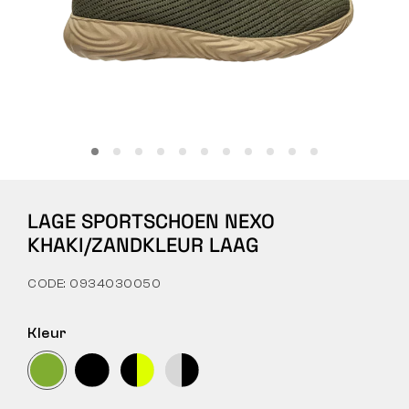
Tactical
Kleding
ALLES OVER WINKELEN
LAGE SPORTSCHOEN NEXO
OVER ONS
KHAKI/ZANDKLEUR LAAG
ARTIKELEN
CODE: 0934030050
BENNON-LABORATORIUM
Kleur
WINKEL MET BISTRO
CONTACT