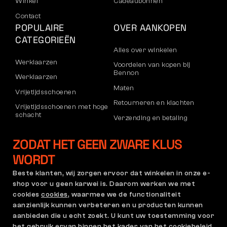
Winkel
Cadeaubonnen
Contact
POPULAIRE
OVER AANKOPEN
CATEGORIEËN
Alles over winkelen
Werklaarzen
Voordelen van kopen bij
Bennon
Werklaarzen
Maten
Vrijetijdsschoenen
Retourneren en klachten
Vrijetijdsschoenen met hoge
schacht
Verzending en betaling
Broeken
Bedrijfsaccount
ZODAT HET GEEN ZWARE KLUS
Sweatshirts
Registratie voor B2B
WORDT
Klachten en garantie
Beste klanten, wij zorgen ervoor dat winkelen in onze e-
shop voor u geen karwei is. Daarom werken we met
cookies
cookies
, waarmee we de functionaliteit
Algemene Voorwaarden
Klachtenregeling en
aanzienlijk kunnen verbeteren en u producten kunnen
Garantiebeleid
aanbieden die u echt zoekt. U kunt uw toestemming voor
Cookie-instellingen
GDPR
het gebruik ervan binnen het kader van het cookiebeleid