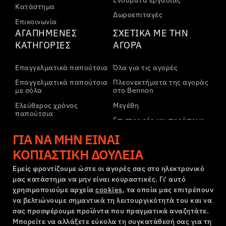
Κατάστημα
Δωροεπιταγές
Επικοινωνία
ΑΓΑΠΗΜΈΝΕΣ
ΣΧΕΤΙΚΆ ΜΕ ΤΗΝ
ΚΑΤΗΓΟΡΊΕΣ
ΑΓΟΡΆ
Επαγγελματικά παπούτσια
Όλα για τις αγορές
Επαγγελματικά παπούτσια
Πλεονεκτήματα της αγοράς
με σόλα
στο Bennon
Ελεύθερος χρόνος
Μεγέθη
παπούτσια
Επιστροφές και παράπονα
Ελεύθερος χρόνος
Μεταφορά και πληρωμή
ΓΙΑ ΝΑ ΜΗΝ ΕΊΝΑΙ
παπούτσια αστραγάλου
Εταιρικός λογαριασμός
ΚΟΠΙΑΣΤΙΚΉ ΔΟΥΛΕΙΆ
Παντελόνια
Εγγραφή στο B2B
Φούτερ
Εμείς φροντίζουμε ώστε οι αγορές σας στο ηλεκτρονικό
μας κατάστημα να μην είναι κουραστικές. Γι' αυτό
Παράπονα και εγγύηση
χρησιμοποιούμε αρχεία
cookies
, τα οποία μας επιτρέπουν
να βελτιώνουμε σημαντικά τη λειτουργικότητά του και να
σας προσφέρουμε προϊόντα που πραγματικά αναζητάτε.
Όροι και προϋποθέσεις
Πολιτική Παραπόνων
Μπορείτε να αλλάξετε εύκολα τη συγκατάθεσή σας για τη
Ρυθμίσεις cookies
GDPR