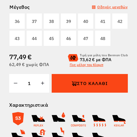
Μέγεθος
Οδηγός μεγεθών
ΕΠΙΣΤΡΟΦΈΣ
36
37
38
39
40
41
42
43
44
45
46
47
48
77,49 €
Τιμή για μέλη του Bennon Club
73,62 € με ΦΠΑ
62,49 € χωρίς ΦΠΑ
Γίνε μέλος του Κλαμπ
ΣΤΟ ΚΑΛΆΘΙ
Χαρακτηριστικά