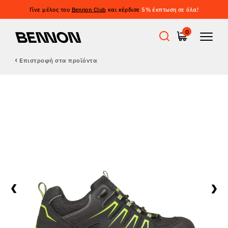
Γίνε μέλος του
Bennon Club
και κέρδισε
5% έκπτωση σε όλα!
0
Επιστροφή στα προϊόντα
Προσφορές
Εργατικά παπούτσια
Barefoot
Outdoor
Casual παπούτσια