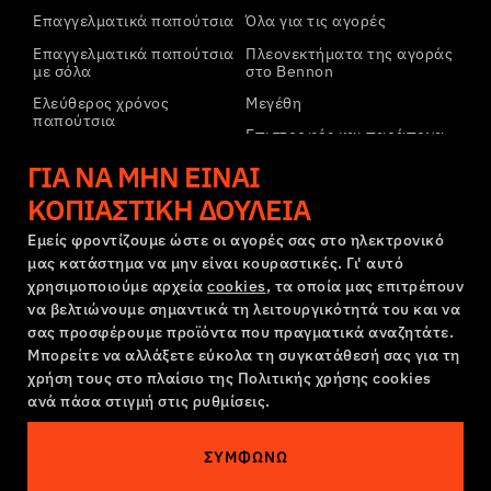
Επαγγελματικά παπούτσια
Όλα για τις αγορές
Επαγγελματικά παπούτσια
Πλεονεκτήματα της αγοράς
με σόλα
στο Bennon
Ελεύθερος χρόνος
Μεγέθη
παπούτσια
Επιστροφές και παράπονα
Ελεύθερος χρόνος
Μεταφορά και πληρωμή
ΓΙΑ ΝΑ ΜΗΝ ΕΊΝΑΙ
παπούτσια αστραγάλου
Εταιρικός λογαριασμός
ΚΟΠΙΑΣΤΙΚΉ ΔΟΥΛΕΙΆ
Παντελόνια
Εγγραφή στο B2B
Φούτερ
Εμείς φροντίζουμε ώστε οι αγορές σας στο ηλεκτρονικό
μας κατάστημα να μην είναι κουραστικές. Γι' αυτό
Παράπονα και εγγύηση
χρησιμοποιούμε αρχεία
cookies
, τα οποία μας επιτρέπουν
να βελτιώνουμε σημαντικά τη λειτουργικότητά του και να
σας προσφέρουμε προϊόντα που πραγματικά αναζητάτε.
Όροι και προϋποθέσεις
Πολιτική Παραπόνων
Μπορείτε να αλλάξετε εύκολα τη συγκατάθεσή σας για τη
Ρυθμίσεις cookies
GDPR
χρήση τους στο πλαίσιο της Πολιτικής χρήσης cookies
ανά πάσα στιγμή στις ρυθμίσεις.
Ελλάδα | Ελληνική γλώσσα
ΣΥΜΦΩΝΏ