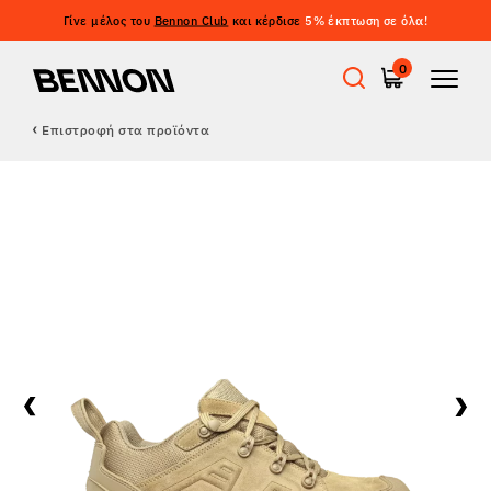
Γίνε μέλος του
Bennon Club
και κέρδισε
5% έκπτωση σε όλα!
0
Επιστροφή στα προϊόντα
Προσφορές
Εργατικά παπούτσια
Barefoot
Outdoor
Casual παπούτσια