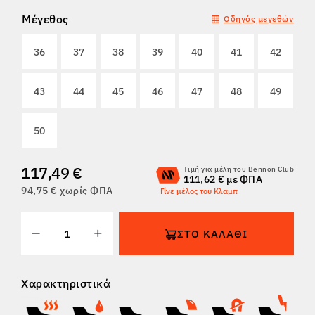
Μέγεθος
Οδηγός μεγεθών
ΕΠΙΣΤΡΟΦΈΣ
36
37
38
39
40
41
42
43
44
45
46
47
48
49
50
117,49 €
Τιμή για μέλη του Bennon Club
111,62 € με ΦΠΑ
94,75 € χωρίς ΦΠΑ
Γίνε μέλος του Κλαμπ
ΣΤΟ ΚΑΛΆΘΙ
Χαρακτηριστικά