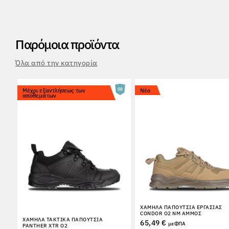
Παρόμοια προϊόντα
Όλα από την κατηγορία
Μέχρι εξαντλήσεως των
Νέο
αποθεμάτων
ΧΑΜΗΛΆ ΠΑΠΟΎΤΣΙΑ ΕΡΓΑΣΊΑΣ
CONDOR O2 NM ΆΜΜΟΣ
ΧΑΜΗΛΆ ΤΑΚΤΙΚΆ ΠΑΠΟΎΤΣΙΑ
65,49 €
με ΦΠΑ
PANTHER XTR O2