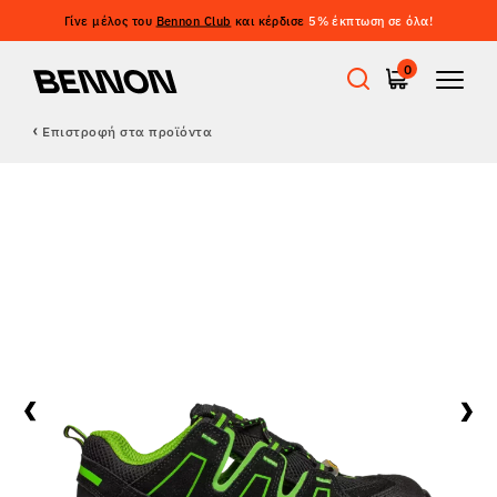
Γίνε μέλος του
Bennon Club
και κέρδισε
5% έκπτωση σε όλα!
0
Επιστροφή στα προϊόντα
Προσφορές
Εργατικά παπούτσια
Barefoot
Outdoor
Casual παπούτσια