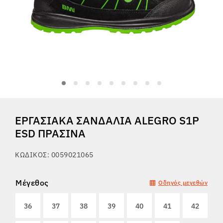
Tactical
Ρούχα
ΌΛΑ ΓΙΑ ΤΙΣ ΑΓΟΡΈΣ
ΕΡΓΑΣΙΑΚΆ ΣΑΝΔΆΛΙΑ ALEGRO S1P
ΣΧΕΤΙΚΆ ΜΕ ΕΜΆΣ
ESD ΠΡΆΣΙΝΑ
ΆΡΘΡΑ
ΚΩΔΙΚΌΣ: 0059021065
ΕΡΓΑΣΤΉΡΙΟ BENNON
Μέγεθος
Οδηγός μεγεθών
ΚΑΤΆΣΤΗΜΑ ΜΕ ΜΠΙΣΤΡΌ
36
37
38
39
40
41
42
ΕΠΙΚΟΙΝΩΝΊΑ