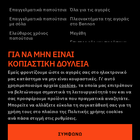
Επαγγελματικά παπούτσια
Όλα για τις αγορές
Επαγγελματικά παπούτσια
Πλεονεκτήματα της αγοράς
με σόλα
στο Bennon
Ελεύθερος χρόνος
Μεγέθη
παπούτσια
Επιστροφές και παράπονα
Ελεύθερος χρόνος
Μεταφορά και πληρωμή
ΓΙΑ ΝΑ ΜΗΝ ΕΊΝΑΙ
παπούτσια αστραγάλου
Εταιρικός λογαριασμός
ΚΟΠΙΑΣΤΙΚΉ ΔΟΥΛΕΙΆ
Παντελόνια
Εγγραφή στο B2B
Φούτερ
Εμείς φροντίζουμε ώστε οι αγορές σας στο ηλεκτρονικό
μας κατάστημα να μην είναι κουραστικές. Γι' αυτό
Παράπονα και εγγύηση
χρησιμοποιούμε αρχεία
cookies
, τα οποία μας επιτρέπουν
να βελτιώνουμε σημαντικά τη λειτουργικότητά του και να
σας προσφέρουμε προϊόντα που πραγματικά αναζητάτε.
Όροι και προϋποθέσεις
Πολιτική Παραπόνων
Μπορείτε να αλλάξετε εύκολα τη συγκατάθεσή σας για τη
Ρυθμίσεις cookies
GDPR
χρήση τους στο πλαίσιο της Πολιτικής χρήσης cookies
ανά πάσα στιγμή στις ρυθμίσεις.
Ελλάδα | Ελληνική γλώσσα
ΣΥΜΦΩΝΏ