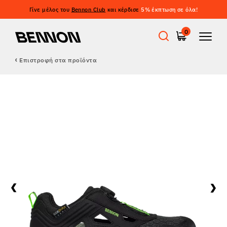
Γίνε μέλος του
Bennon Club
και κέρδισε
5% έκπτωση σε όλα!
0
Επιστροφή στα προϊόντα
Προσφορές
Εργατικά παπούτσια
Barefoot
Outdoor
Casual παπούτσια