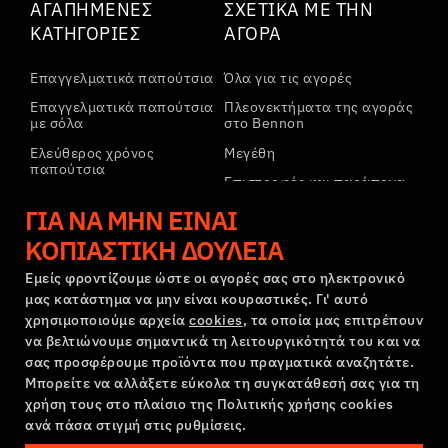
ΑΓΑΠΗΜΈΝΕΣ
ΣΧΕΤΙΚΆ ΜΕ ΤΗΝ
ΚΑΤΗΓΟΡΊΕΣ
ΑΓΟΡΆ
Επαγγελματικά παπούτσια
Όλα για τις αγορές
Επαγγελματικά παπούτσια
Πλεονεκτήματα της αγοράς
με σόλα
στο Bennon
Ελεύθερος χρόνος
Μεγέθη
παπούτσια
Επιστροφές και παράπονα
Ελεύθερος χρόνος
Μεταφορά και πληρωμή
ΓΙΑ ΝΑ ΜΗΝ ΕΊΝΑΙ
παπούτσια αστραγάλου
Εταιρικός λογαριασμός
ΚΟΠΙΑΣΤΙΚΉ ΔΟΥΛΕΙΆ
Παντελόνια
Εγγραφή στο B2B
Φούτερ
Εμείς φροντίζουμε ώστε οι αγορές σας στο ηλεκτρονικό
μας κατάστημα να μην είναι κουραστικές. Γι' αυτό
Παράπονα και εγγύηση
χρησιμοποιούμε αρχεία
cookies
, τα οποία μας επιτρέπουν
να βελτιώνουμε σημαντικά τη λειτουργικότητά του και να
σας προσφέρουμε προϊόντα που πραγματικά αναζητάτε.
Όροι και προϋποθέσεις
Πολιτική Παραπόνων
Μπορείτε να αλλάξετε εύκολα τη συγκατάθεσή σας για τη
Ρυθμίσεις cookies
GDPR
χρήση τους στο πλαίσιο της Πολιτικής χρήσης cookies
ανά πάσα στιγμή στις ρυθμίσεις.
Ελλάδα | Ελληνική γλώσσα