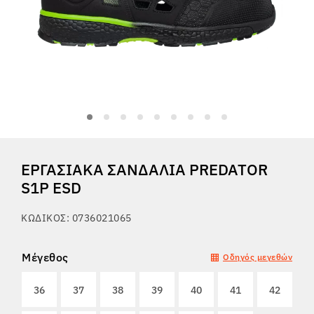
Tactical
Ρούχα
ΌΛΑ ΓΙΑ ΤΙΣ ΑΓΟΡΈΣ
ΕΡΓΑΣΙΑΚΆ ΣΑΝΔΆΛΙΑ PREDATOR
ΣΧΕΤΙΚΆ ΜΕ ΕΜΆΣ
S1P ESD
ΆΡΘΡΑ
ΚΩΔΙΚΌΣ: 0736021065
ΕΡΓΑΣΤΉΡΙΟ BENNON
Μέγεθος
Οδηγός μεγεθών
ΚΑΤΆΣΤΗΜΑ ΜΕ ΜΠΙΣΤΡΌ
36
37
38
39
40
41
42
ΕΠΙΚΟΙΝΩΝΊΑ