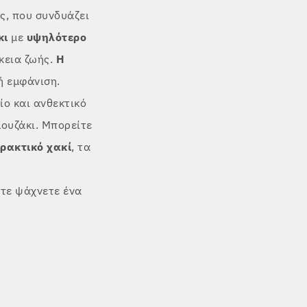
ς, που συνδυάζει
κι
με
υψηλότερο
κεια ζωής.
Η
ή εμφάνιση.
ίο και ανθεκτικό
λουζάκι. Μπορείτε
πρακτικό χακί
, τα
ίτε ψάχνετε ένα