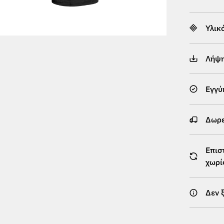
Υλικ
Λήψ
Εγγύ
Δωρε
Επισ
χωρί
Δεν 