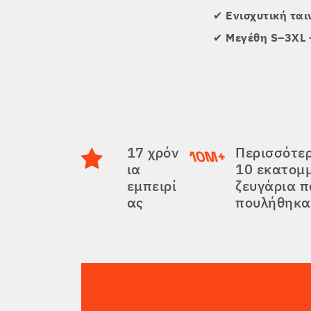
✔
Ενισχυτική τα
✔
Μεγέθη S–3XL –
17 χρόν
Περισσότε
ια
10 εκατομ
εμπειρί
ζευγάρια 
ας
πουλήθηκα