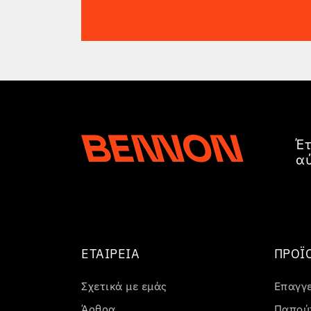
Έτ
α
ΕΤΑΙΡΕΊΑ
ΠΡΟΪ
Σχετικά με εμάς
Επαγγ
Άρθρα
Παπούτ