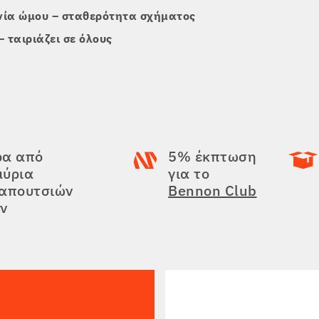
ινία ώμου – σταθερότητα σχήματος
 ταιριάζει σε όλους
ρα από
5% έκπτωση
μύρια
για το
παπουτσιών
Bennon Club
ν