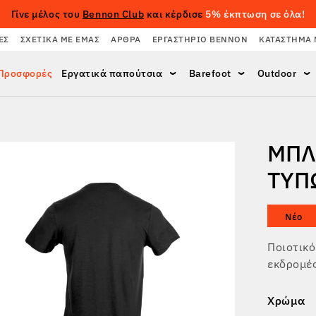
Γίνε μέλος του
Bennon Club
και κέρδισε
5% έκπτωση σε όλα!
ΈΣ
ΣΧΕΤΙΚΆ ΜΕ ΕΜΆΣ
ΆΡΘΡΑ
ΕΡΓΑΣΤΉΡΙΟ BENNON
ΚΑΤΆΣΤΗΜΑ 
Προσφορές
Εργατικά παπούτσια
Barefoot
Outdoor
ΜΠΛ
ΤΎΠ
Νέο
Ποιοτικό
εκδρομές
Χρώμα