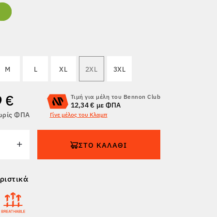
M
L
XL
2XL
3XL
9 €
Τιμή για μέλη του Bennon Club
12,34 € με ΦΠΑ
χωρίς ΦΠΑ
Γίνε μέλος του Κλαμπ
ΣΤΟ ΚΑΛΆΘΙ
ριστικά