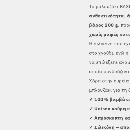
Το μπλουζάκι BAS
ανθεκτικότητα, ά
βάρος 200 g
, προ
χωρίς ραφές κατ
Η σιλικόνη που έχ
στο χνούδι, ενώ η
να επιλέξετε ανά
οποία συνδυάζοντ
Χάρη στην ευρεία
μπλουζάκι για τη 
✔ 100% βαμβάκι 
✔
Unisex κούρεμα
✔
Απρόσκοπτη κα
✔
Σιλικόνη – απα