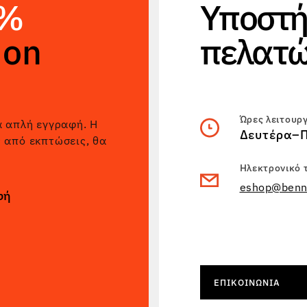
5%
Υποστή
non
πελατ
Ώρες λειτουρ
α απλή εγγραφή. Η
Δευτέρα–Π
ς από εκπτώσεις, θα
Ηλεκτρονικό 
eshop@benn
φή
ΕΠΙΚΟΙΝΩΝΊΑ