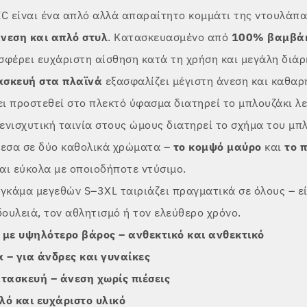
IC είναι ένα απλό αλλά απαραίτητο κομμάτι της ντουλάπα
νεση και απλό στυλ
. Κατασκευασμένο από
100% βαμβά
σφέρει ευχάριστη αίσθηση κατά τη χρήση και μεγάλη διάρ
ασκευή στα πλαϊνά
εξασφαλίζει μέγιστη άνεση και καθαρ
ει προστεθεί στο πλεκτό ύφασμα διατηρεί το μπλουζάκι λε
 ενισχυτική ταινία στους ώμους διατηρεί το σχήμα του μπ
μεσα σε δύο καθολικά χρώματα –
το κομψό μαύρο
και
το 
αι εύκολα με οποιοδήποτε ντύσιμο.
 γκάμα μεγεθών S–3XL
ταιριάζει πραγματικά σε όλους – ε
δουλειά, τον αθλητισμό ή τον ελεύθερο χρόνο.
με υψηλότερο βάρος – ανθεκτικό και ανθεκτικό
 – για άνδρες και γυναίκες
τασκευή – άνεση χωρίς πιέσεις
λό και ευχάριστο υλικό