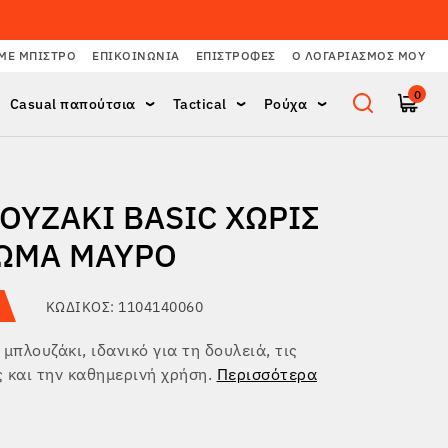
ΜΕ ΜΠΙΣΤΡΌ
ΕΠΙΚΟΙΝΩΝΊΑ
ΕΠΙΣΤΡΟΦΈΣ
Ο ΛΟΓΑΡΙΑΣΜΌΣ ΜΟΥ
0
Casual παπούτσια
Tactical
Ρούχα
ΟΥΖΆΚΙ BASIC ΧΩΡΊΣ
ΩΜΑ ΜΑΎΡΟ
ΚΩΔΙΚΌΣ: 1104140060
 μπλουζάκι, ιδανικό για τη δουλειά, τις
 και την καθημερινή χρήση.
Περισσότερα