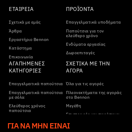
ΕΤΑΙΡΕΊΑ
ΠΡΟΪΌΝΤΑ
Σχετικά με εμάς
Επαγγελματικά υποδήματα
Άρθρα
Παπούτσια για τον
ελεύθερο χρόνο
Εργαστήριο Bennon
Ενδύματα εργασίας
Κατάστημα
Δωροεπιταγές
Επικοινωνία
ΑΓΑΠΗΜΈΝΕΣ
ΣΧΕΤΙΚΆ ΜΕ ΤΗΝ
ΚΑΤΗΓΟΡΊΕΣ
ΑΓΟΡΆ
Επαγγελματικά παπούτσια
Όλα για τις αγορές
Επαγγελματικά παπούτσια
Πλεονεκτήματα της αγοράς
με σόλα
στο Bennon
Ελεύθερος χρόνος
Μεγέθη
παπούτσια
Επιστροφές και παράπονα
Ελεύθερος χρόνος
Μεταφορά και πληρωμή
ΓΙΑ ΝΑ ΜΗΝ ΕΊΝΑΙ
παπούτσια αστραγάλου
Εταιρικός λογαριασμός