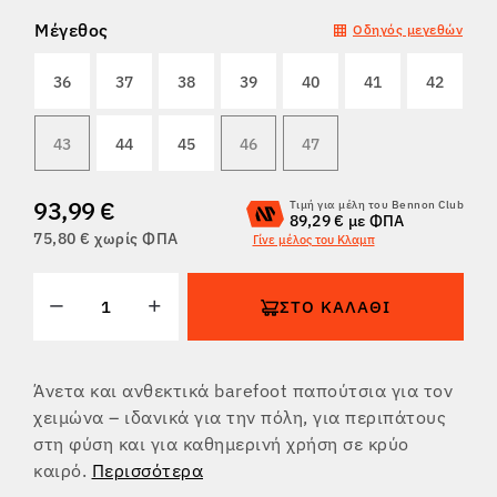
Μέγεθος
Οδηγός μεγεθών
ΕΠΙΣΤΡΟΦΈΣ
36
37
38
39
40
41
42
43
44
45
46
47
93,99 €
Τιμή για μέλη του Bennon Club
89,29 € με ΦΠΑ
75,80 € χωρίς ΦΠΑ
Γίνε μέλος του Κλαμπ
ΣΤΟ ΚΑΛΆΘΙ
Άνετα και ανθεκτικά barefoot παπούτσια για τον
χειμώνα – ιδανικά για την πόλη, για περιπάτους
στη φύση και για καθημερινή χρήση σε κρύο
καιρό.
Περισσότερα