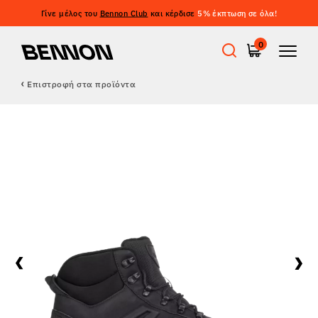
Γίνε μέλος του
Bennon Club
και κέρδισε
5% έκπτωση σε όλα!
0
Επιστροφή στα προϊόντα
Προσφορές
Εργατικά παπούτσια
Barefoot
Outdoor
Casual παπούτσια