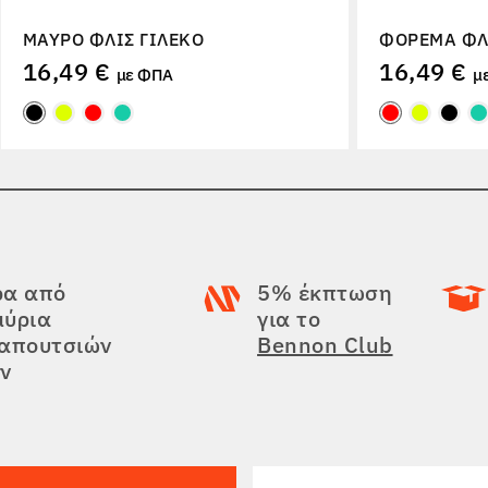
ΜΑΎΡΟ ΦΛΙΣ ΓΙΛΈΚΟ
ΦΌΡΕΜΑ ΦΛ
16,49 €
16,49 €
με ΦΠΑ
μ
ρα από
5% έκπτωση
μύρια
για το
παπουτσιών
Bennon Club
ν