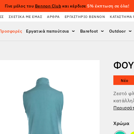
Γίνε μέλος του
Bennon Club
και κέρδισε
5% έκπτωση σε όλα!
ΈΣ
ΣΧΕΤΙΚΆ ΜΕ ΕΜΆΣ
ΆΡΘΡΑ
ΕΡΓΑΣΤΉΡΙΟ BENNON
ΚΑΤΆΣΤΗΜΑ 
Προσφορές
Εργατικά παπούτσια
Barefoot
Outdoor
ΦΟΎ
Νέο
Ζεστό φλ
κατάλληλ
Περισσό
Χρώμα