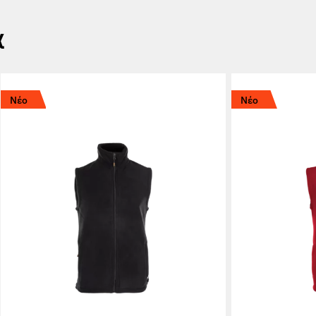
α
Νέο
Νέο