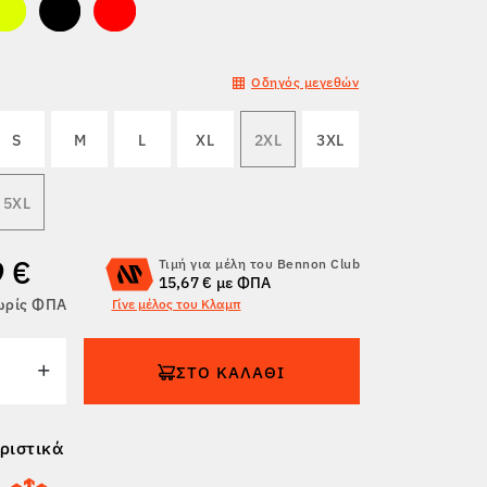
Οδηγός μεγεθών
S
M
L
XL
2XL
3XL
5XL
9 €
Τιμή για μέλη του Bennon Club
15,67 € με ΦΠΑ
χωρίς ΦΠΑ
Γίνε μέλος του Κλαμπ
ΣΤΟ ΚΑΛΆΘΙ
ριστικά