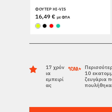
ΦΟΎΤΕΡ HI-VIS
16,49 €
με ΦΠΑ
17 χρόν
Περισσότε
ια
10 εκατομ
εμπειρί
ζευγάρια 
ας
πουλήθηκα