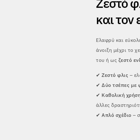
Ζεστό φλ
και τον
Ελαφρύ και εύκολ
άνοιξη μέχρι το χ
του ή ως
ζεστό ε
✔
Ζεστό φλις
– ελ
✔
Δύο τσέπες με
✔
Καθολική χρήσ
άλλες δραστηριότ
✔
Απλό σχέδιο
– σ