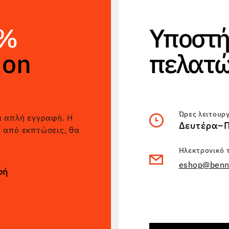
5%
Υποστή
non
πελατ
Ώρες λειτουρ
α απλή εγγραφή. Η
Δευτέρα–Π
ς από εκπτώσεις, θα
Ηλεκτρονικό 
eshop@benn
φή