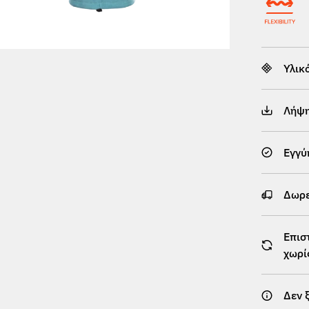
Υλικ
Λήψ
Εγγύ
Δωρε
Επισ
χωρί
Δεν 