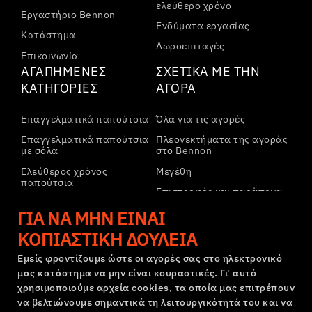
ελεύθερο χρόνο
Εργαστήριο Bennon
Ενδύματα εργασίας
Κατάστημα
Δωροεπιταγές
Επικοινωνία
ΑΓΑΠΗΜΈΝΕΣ
ΣΧΕΤΙΚΆ ΜΕ ΤΗΝ
ΚΑΤΗΓΟΡΊΕΣ
ΑΓΟΡΆ
Επαγγελματικά παπούτσια
Όλα για τις αγορές
Επαγγελματικά παπούτσια
Πλεονεκτήματα της αγοράς
με σόλα
στο Bennon
Ελεύθερος χρόνος
Μεγέθη
παπούτσια
Επιστροφές και παράπονα
Ελεύθερος χρόνος
Μεταφορά και πληρωμή
ΓΙΑ ΝΑ ΜΗΝ ΕΊΝΑΙ
παπούτσια αστραγάλου
Εταιρικός λογαριασμός
ΚΟΠΙΑΣΤΙΚΉ ΔΟΥΛΕΙΆ
Παντελόνια
Εγγραφή στο B2B
Φούτερ
Εμείς φροντίζουμε ώστε οι αγορές σας στο ηλεκτρονικό
μας κατάστημα να μην είναι κουραστικές. Γι' αυτό
Παράπονα και εγγύηση
χρησιμοποιούμε αρχεία
cookies
, τα οποία μας επιτρέπουν
να βελτιώνουμε σημαντικά τη λειτουργικότητά του και να