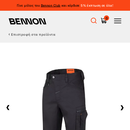
Γίνε μέλος του
Bennon Club
και κέρδισε
5% έκπτωση σε όλα!
0
Επιστροφή στα προϊόντα
Προσφορές
Εργατικά παπούτσια
Barefoot
Outdoor
Casual παπούτσια