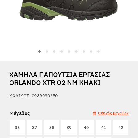
Tactical
Ρούχα
ΌΛΑ ΓΙΑ ΤΙΣ ΑΓΟΡΈΣ
ΧΑΜΗΛΆ ΠΑΠΟΎΤΣΙΑ ΕΡΓΑΣΊΑΣ
ΣΧΕΤΙΚΆ ΜΕ ΕΜΆΣ
ORLANDO XTR O2 NM KHAKI
ΆΡΘΡΑ
ΚΩΔΙΚΌΣ: 0989030250
ΕΡΓΑΣΤΉΡΙΟ BENNON
Μέγεθος
Οδηγός μεγεθών
ΚΑΤΆΣΤΗΜΑ ΜΕ ΜΠΙΣΤΡΌ
36
37
38
39
40
41
42
ΕΠΙΚΟΙΝΩΝΊΑ