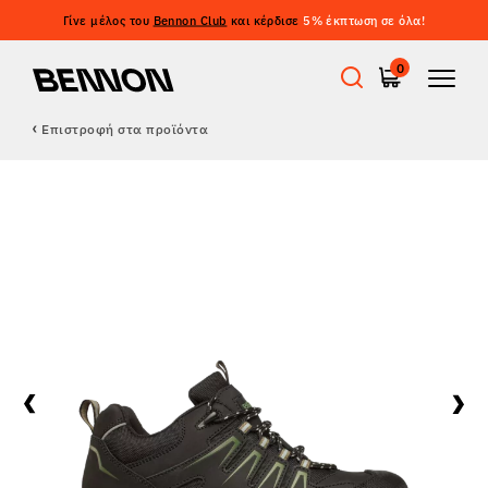
Γίνε μέλος του
Bennon Club
και κέρδισε
5% έκπτωση σε όλα!
0
Επιστροφή στα προϊόντα
Προσφορές
Εργατικά παπούτσια
Barefoot
Outdoor
Casual παπούτσια