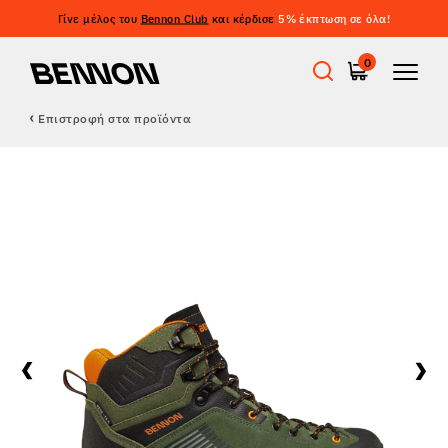
Γίνε μέλος του
Bennon Club
και κέρδισε
5% έκπτωση σε όλα!
0
Επιστροφή στα προϊόντα
Προσφορές
Εργατικά παπούτσια
Barefoot
Outdoor
Casual παπούτσια