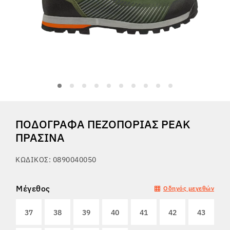
Tactical
Ρούχα
ΌΛΑ ΓΙΑ ΤΙΣ ΑΓΟΡΈΣ
ΠΟΔΌΓΡΑΦΑ ΠΕΖΟΠΟΡΊΑΣ PEAK
ΣΧΕΤΙΚΆ ΜΕ ΕΜΆΣ
ΠΡΆΣΙΝΑ
ΆΡΘΡΑ
ΚΩΔΙΚΌΣ: 0890040050
ΕΡΓΑΣΤΉΡΙΟ BENNON
Μέγεθος
Οδηγός μεγεθών
ΚΑΤΆΣΤΗΜΑ ΜΕ ΜΠΙΣΤΡΌ
37
38
39
40
41
42
43
ΕΠΙΚΟΙΝΩΝΊΑ