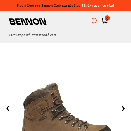
Γίνε μέλος του
Bennon Club
και κέρδισε
5% έκπτωση σε όλα!
0
Επιστροφή στα προϊόντα
Προσφορές
Εργατικά παπούτσια
Barefoot
Outdoor
Casual παπούτσια