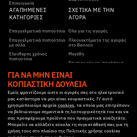
Επικοινωνία
ΑΓΑΠΗΜΈΝΕΣ
ΣΧΕΤΙΚΆ ΜΕ ΤΗΝ
ΚΑΤΗΓΟΡΊΕΣ
ΑΓΟΡΆ
Επαγγελματικά παπούτσια
Όλα για τις αγορές
Επαγγελματικά παπούτσια
Πλεονεκτήματα της αγοράς
με σόλα
στο Bennon
Ελεύθερος χρόνος
Μεγέθη
παπούτσια
Επιστροφές και παράπονα
Ελεύθερος χρόνος
Μεταφορά και πληρωμή
ΓΙΑ ΝΑ ΜΗΝ ΕΊΝΑΙ
παπούτσια αστραγάλου
Εταιρικός λογαριασμός
Παντελόνια
ΚΟΠΙΑΣΤΙΚΉ ΔΟΥΛΕΙΆ
Εγγραφή στο B2B
Φούτερ
Εμείς φροντίζουμε ώστε οι αγορές σας στο ηλεκτρονικό
μας κατάστημα να μην είναι κουραστικές. Γι' αυτό
Παράπονα και εγγύηση
χρησιμοποιούμε αρχεία
cookies
, τα οποία μας επιτρέπουν
να βελτιώνουμε σημαντικά τη λειτουργικότητά του και να
σας προσφέρουμε προϊόντα που πραγματικά αναζητάτε.
Όροι και προϋποθέσεις
Πολιτική Παραπόνων
Μπορείτε να αλλάξετε εύκολα τη συγκατάθεσή σας για τη
Ρυθμίσεις cookies
GDPR
χρήση τους στο πλαίσιο της Πολιτικής χρήσης cookies