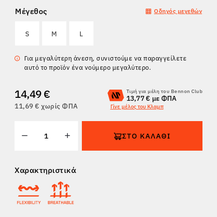
Μέγεθος
Οδηγός μεγεθών
ΕΠΙΣΤΡΟΦΈΣ
S
M
L
Για μεγαλύτερη άνεση, συνιστούμε να παραγγείλετε
αυτό το προϊόν ένα νούμερο μεγαλύτερο.
14,49 €
Τιμή για μέλη του Bennon Club
13,77 € με ΦΠΑ
11,69 € χωρίς ΦΠΑ
Γίνε μέλος του Κλαμπ
ΣΤΟ ΚΑΛΆΘΙ
Χαρακτηριστικά