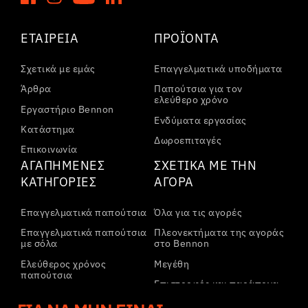
ΕΤΑΙΡΕΊΑ
ΠΡΟΪΌΝΤΑ
Σχετικά με εμάς
Επαγγελματικά υποδήματα
Άρθρα
Παπούτσια για τον
ελεύθερο χρόνο
Εργαστήριο Bennon
Ενδύματα εργασίας
Κατάστημα
Δωροεπιταγές
Επικοινωνία
ΑΓΑΠΗΜΈΝΕΣ
ΣΧΕΤΙΚΆ ΜΕ ΤΗΝ
ΚΑΤΗΓΟΡΊΕΣ
ΑΓΟΡΆ
Επαγγελματικά παπούτσια
Όλα για τις αγορές
Επαγγελματικά παπούτσια
Πλεονεκτήματα της αγοράς
με σόλα
στο Bennon
Ελεύθερος χρόνος
Μεγέθη
παπούτσια
Επιστροφές και παράπονα
Ελεύθερος χρόνος
Μεταφορά και πληρωμή
παπούτσια αστραγάλου