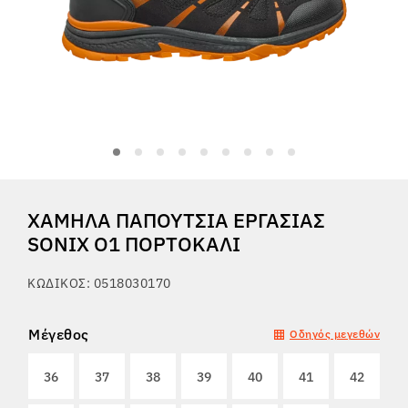
Tactical
Ρούχα
ΌΛΑ ΓΙΑ ΤΙΣ ΑΓΟΡΈΣ
ΧΑΜΗΛΆ ΠΑΠΟΎΤΣΙΑ ΕΡΓΑΣΊΑΣ
ΣΧΕΤΙΚΆ ΜΕ ΕΜΆΣ
SONIX O1 ΠΟΡΤΟΚΑΛΊ
ΆΡΘΡΑ
ΚΩΔΙΚΌΣ: 0518030170
ΕΡΓΑΣΤΉΡΙΟ BENNON
Μέγεθος
Οδηγός μεγεθών
ΚΑΤΆΣΤΗΜΑ ΜΕ ΜΠΙΣΤΡΌ
36
37
38
39
40
41
42
ΕΠΙΚΟΙΝΩΝΊΑ