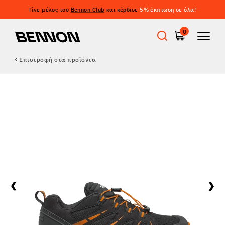
Γίνε μέλος του
Bennon Club
και κέρδισε
5% έκπτωση σε όλα!
0
Επιστροφή στα προϊόντα
Προσφορές
Εργατικά παπούτσια
Barefoot
Outdoor
Casual παπούτσια