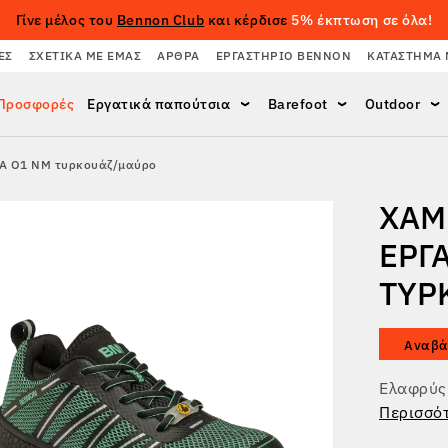
Γίνε μέλος του
Bennon Club
και κέρδισε
5% έκπτωση σε όλα!
ΈΣ
ΣΧΕΤΙΚΆ ΜΕ ΕΜΆΣ
ΆΡΘΡΑ
ΕΡΓΑΣΤΉΡΙΟ BENNON
ΚΑΤΆΣΤΗΜΑ 
Προσφορές
Εργατικά παπούτσια
Barefoot
Outdoor
A O1 NM τυρκουάζ/μαύρο
ΧΑΜ
ΕΡΓ
ΤΥΡ
Αναβά
Ελαφρύς 
Περισσό