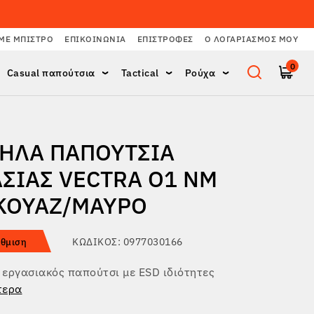
ΜΕ ΜΠΙΣΤΡΌ
ΕΠΙΚΟΙΝΩΝΊΑ
ΕΠΙΣΤΡΟΦΈΣ
Ο ΛΟΓΑΡΙΑΣΜΌΣ ΜΟΥ
0
Casual παπούτσια
Tactical
Ρούχα
ΗΛΆ ΠΑΠΟΎΤΣΙΑ
ΑΣΊΑΣ VECTRA O1 NM
ΚΟΥΆΖ/ΜΑΎΡΟ
ΚΩΔΙΚΌΣ: 0977030166
θμιση
εργασιακός παπούτσι με ESD ιδιότητες
τερα