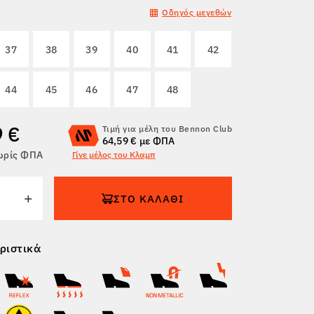
Οδηγός μεγεθών
37
38
39
40
41
42
44
45
46
47
48
9 €
Τιμή για μέλη του Bennon Club
64,59 € με ΦΠΑ
χωρίς ΦΠΑ
Γίνε μέλος του Κλαμπ
ΣΤΟ ΚΑΛΆΘΙ
ριστικά