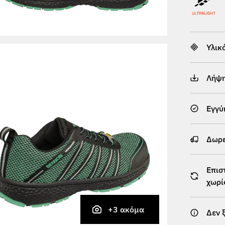
Υλικ
Λήψ
Εγγύ
Δωρε
Επισ
χωρί
+3 ακόμα
Δεν 