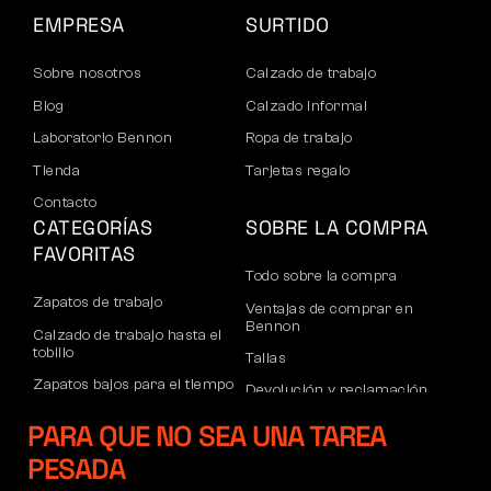
EMPRESA
SURTIDO
Sobre nosotros
Calzado de trabajo
Blog
Calzado informal
Laboratorio Bennon
Ropa de trabajo
Tienda
Tarjetas regalo
Contacto
CATEGORÍAS
SOBRE LA COMPRA
FAVORITAS
Todo sobre la compra
Zapatos de trabajo
Ventajas de comprar en
Bennon
Calzado de trabajo hasta el
tobillo
Tallas
Zapatos bajos para el tiempo
Devolución y reclamación
libre
Transporte y pago
PARA QUE NO SEA UNA TAREA
Calzado informal de tobillo
Cuenta corporativa
PESADA
Pantalones
Registro de socios B2B