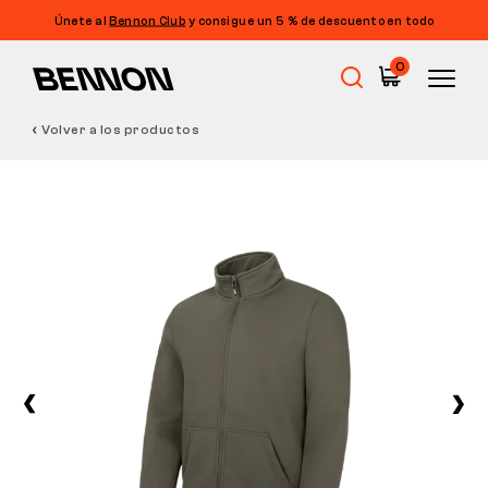
Únete al
Bennon Club
y consigue un 5 % de descuento en todo
0
Volver a los productos
Rebajas
Calzado de trabajo
Barefoot
Outdoor
Calzado informal