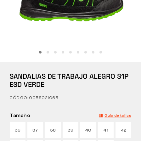
Táctico
Ropa
TODO SOBRE LA COMPRA
SANDALIAS DE TRABAJO ALEGRO S1P
SOBRE NOSOTROS
ESD VERDE
BLOG
CÓDIGO: 0059021065
LABORATORIO BENNON
Tamaño
Guía de tallas
TIENDA CON CAFETERÍA
36
37
38
39
40
41
42
CONTACTO