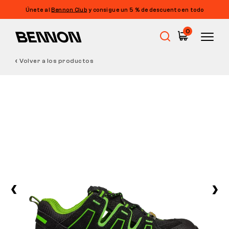
Únete al
Bennon Club
y consigue un 5 % de descuento en todo
0
Volver a los productos
Rebajas
Calzado de trabajo
Barefoot
Outdoor
Calzado informal