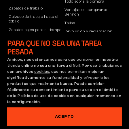
Todo sobre la compra
Zapatos de trabajo
Ventajas de comprar en
Bennon
Calzado de trabajo hasta el
tobillo
Tallas
Zapatos bajos para el tiempo
Devolución y reclamación
libre
Transporte y pago
PARA QUE NO SEA UNA TAREA
Calzado informal de tobillo
Cuenta corporativa
PESADA
Pantalones
Registro de socios B2B
Amigos, nos esforzamos para que comprar en nuestra
Sudaderas
Reclamaciones y garantía
tienda online no sea una tarea difícil. Por eso trabajamos
con archivos
cookies
, que nos permiten mejorar
significativamente su funcionalidad y ofrecerle los
productos que realmente busca. Puede cambiar
Condiciones Generales
Política de Reclamaciones
fácilmente su consentimiento para su uso en el ámbito
Configuración de cookies
GDPR
de la Política de uso de cookies en cualquier momento en
la configuración.
España | Español
ACEPTO