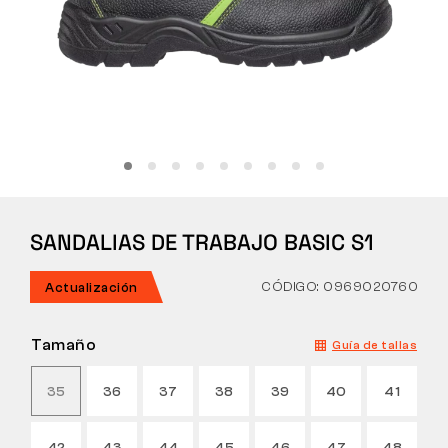
Táctico
Ropa
TODO SOBRE LA COMPRA
SANDALIAS DE TRABAJO BASIC S1
SOBRE NOSOTROS
BLOG
CÓDIGO: 0969020760
Actualización
LABORATORIO BENNON
Tamaño
Guía de tallas
TIENDA CON CAFETERÍA
35
36
37
38
39
40
41
CONTACTO