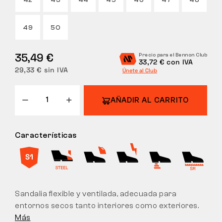
42
43
44
45
46
47
48
DEVOLUCIONES
49
50
35,49 €
Precio para el Bennon Club
33,72 € con IVA
29,33 € sin IVA
Únete al Club
AÑADIR AL CARRITO
Características
Sandalia flexible y ventilada, adecuada para
entornos secos tanto interiores como exteriores.
Más