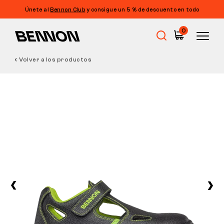
Únete al
Bennon Club
y consigue un 5 % de descuento en todo
0
Volver a los productos
Rebajas
Calzado de trabajo
Barefoot
Outdoor
Calzado informal