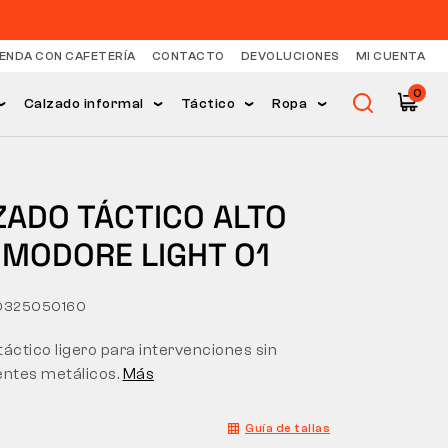
IENDA CON CAFETERÍA
CONTACTO
DEVOLUCIONES
MI CUENTA
0
Calzado informal
Táctico
Ropa
ZADO TÁCTICO ALTO
MODORE LIGHT O1
0325050160
áctico ligero para intervenciones sin
ntes metálicos.
Más
Guía de tallas