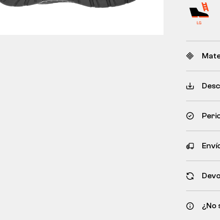
Mate
Desc
Peri
Envío
Devo
¿No 