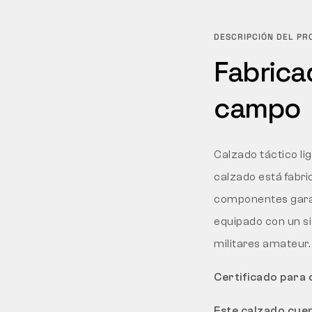
DESCRIPCIÓN DEL P
Fabrica
campo
Calzado táctico li
calzado está fabri
componentes garant
equipado con un s
militares amateur.
Certificado para
Este calzado cue