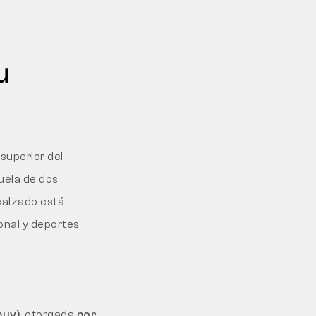
u
superior del
uela de dos
calzado está
onal y deportes
buv)
, otorgada
por