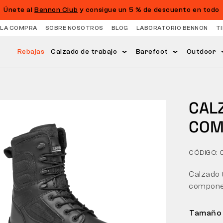
Únete al
Bennon Club
y consigue un 5 % de descuento en todo
 LA COMPRA
SOBRE NOSOTROS
BLOG
LABORATORIO BENNON
T
Rebajas
Calzado de trabajo
Barefoot
Outdoor
CAL
COM
CÓDIGO: 
Calzado t
compone
Tamaño