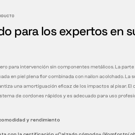
RODUCTO
do para los expertos en s
gero para intervención sin componentes metálicos. La parte 
cada en piel plena flor combinada con nailon acolchado. La s
iza una amortiguación eficaz de los impactos al pisar. El 
istema de cordones rápidos y es adecuado para uso profesi
 comodidad y rendimiento
nta con la certificación «Calzado cómodo» (Komfortní o