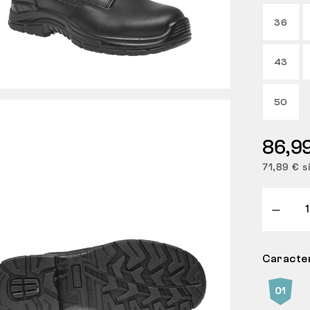
36
43
50
86,9
71,89 € s
Caracter