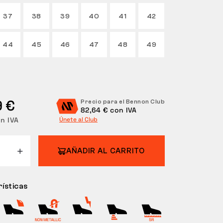
37
38
39
40
41
42
44
45
46
47
48
49
9 €
Precio para el Bennon Club
82,64 € con IVA
in IVA
Únete al Club
AÑADIR AL CARRITO
ísticas