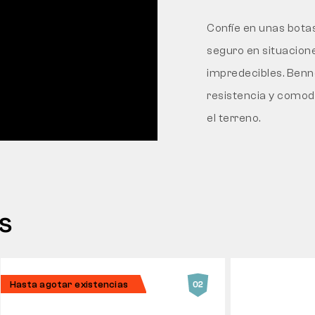
Confíe en unas botas
seguro en situacione
impredecibles. Benn
resistencia y comod
el terreno.
s
Hasta agotar existencias