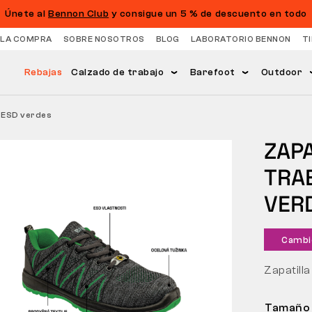
Únete al
Bennon Club
y consigue un 5 % de descuento en todo
 LA COMPRA
SOBRE NOSOTROS
BLOG
LABORATORIO BENNON
T
Rebajas
Calzado de trabajo
Barefoot
Outdoor
 ESD verdes
ZAP
TRAB
VER
Cambi
Zapatilla
Tamaño