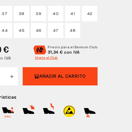
37
38
39
40
41
42
44
45
46
47
48
9 €
Precio para el Bennon Club
31,34 € con IVA
in IVA
Únete al Club
AÑADIR AL CARRITO
ísticas