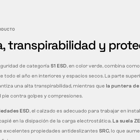
RODUCTO
, transpirabilidad y prot
eguridad de categoría
S1 ESD
, en color verde, combina como
 todo el año en interiores y espacios secos. La parte superio
ntiza una alta transpirabilidad, mientras que
la puntera de
l pie contra golpes y compresiones.
piedades ESD
, el calzado es adecuado para trabajar en insta
apié en la disipación de la carga electrostática.
La suela 
us excelentes propiedades antideslizantes
SRC
, lo que aume