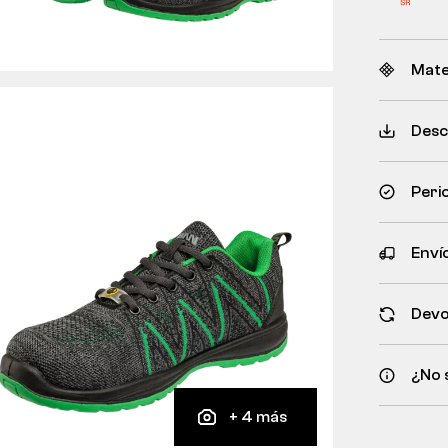
Mate
Desc
Peri
Envío
Devo
¿No 
+ 4 más