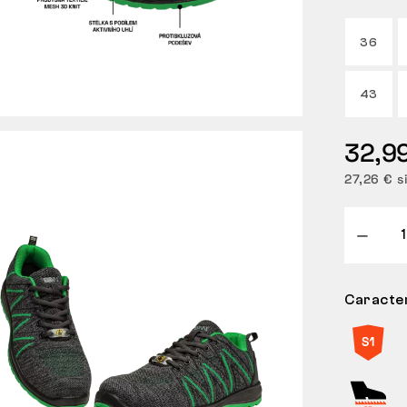
36
43
32,9
27,26 € s
Caracter