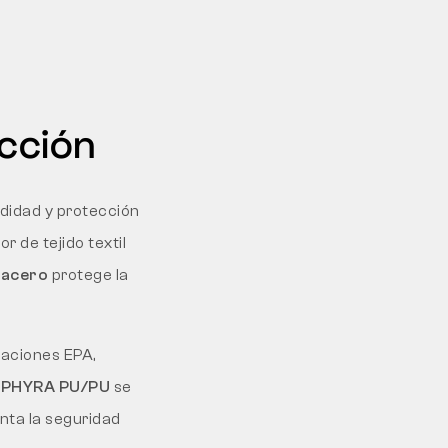
ección
didad y protección
r de tejido textil
 acero
protege la
laciones EPA,
ZEPHYRA PU/PU
se
nta la seguridad