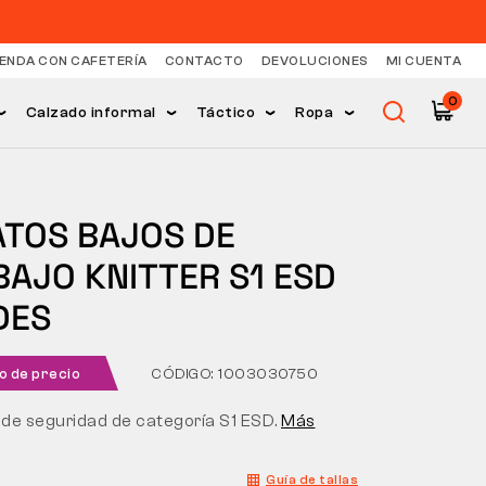
IENDA CON CAFETERÍA
CONTACTO
DEVOLUCIONES
MI CUENTA
0
Calzado informal
Táctico
Ropa
ATOS BAJOS DE
AJO KNITTER S1 ESD
DES
o de precio
CÓDIGO: 1003030750
 de seguridad de categoría S1 ESD.
Más
Guía de tallas