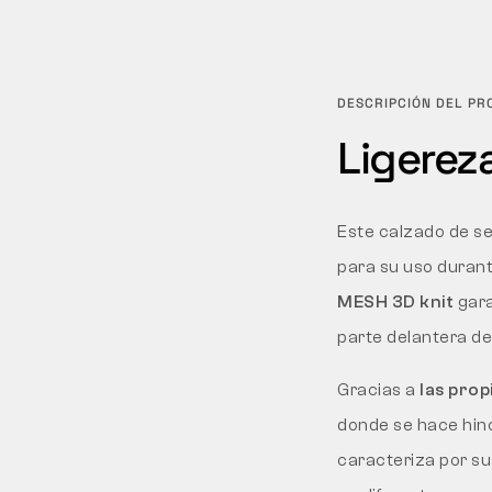
DESCRIPCIÓN DEL P
Ligereza
Este calzado de s
para su uso durante
MESH 3D knit
gara
parte delantera de
Gracias a
las pro
donde se hace hinc
caracteriza por s