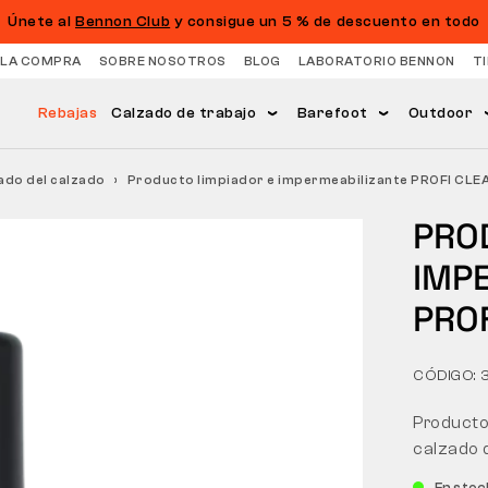
Únete al
Bennon Club
y consigue un 5 % de descuento en todo
 LA COMPRA
SOBRE NOSOTROS
BLOG
LABORATORIO BENNON
T
Rebajas
Calzado de trabajo
Barefoot
Outdoor
ado del calzado
Producto limpiador e impermeabilizante PROFI CLE
PRO
IMP
PROF
CÓDIGO:
Producto
calzado d
En sto