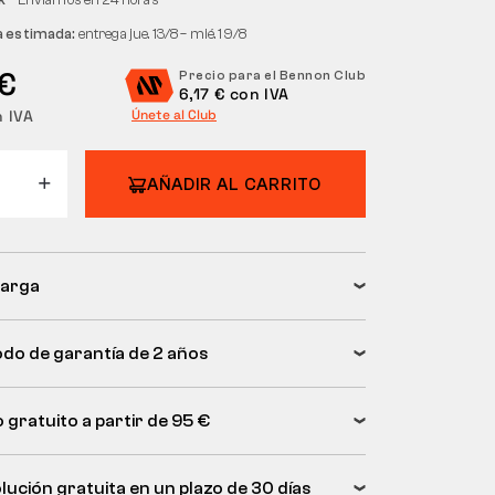
a estimada:
entrega jue. 13/8 – mié. 19/8
 €
Precio para el Bennon Club
6,17 € con IVA
n IVA
Únete al Club
AÑADIR AL CARRITO
arga
odo de garantía de 2 años
 gratuito a partir de 95 €
lución gratuita en un plazo de 30 días