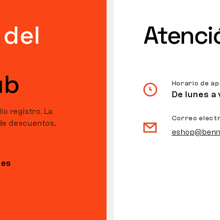
 del
Atenció
ub
Horario de a
De lunes a 
o registro. La
Correo elect
de descuentos,
eshop@benn
nes