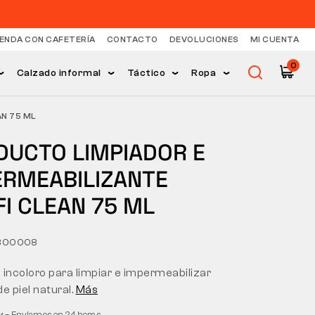
IENDA CON CAFETERÍA
CONTACTO
DEVOLUCIONES
MI CUENTA
0
Calzado informal
Táctico
Ropa
AN 75 ML
DUCTO LIMPIADOR E
ERMEABILIZANTE
I CLEAN 75 ML
 300008
 incoloro para limpiar e impermeabilizar
e piel natural.
Más
ck
– Enviamos en 24 horas