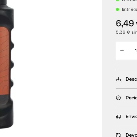
Entreg
6,49
5,36 € si
Desc
Peri
Envío
Devo