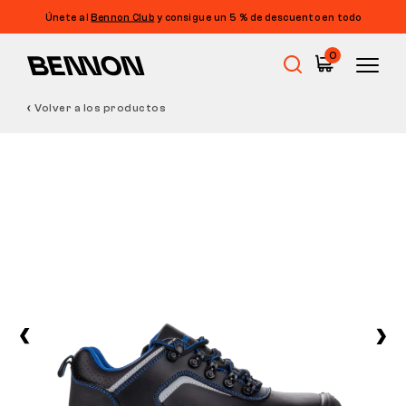
Únete al
Bennon Club
y consigue un 5 % de descuento en todo
0
Volver a los productos
Rebajas
Calzado de trabajo
Barefoot
Outdoor
Calzado informal