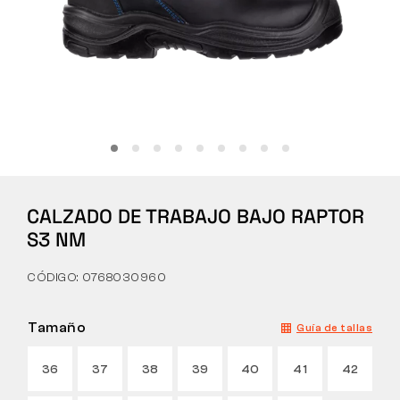
Táctico
Ropa
TODO SOBRE LA COMPRA
CALZADO DE TRABAJO BAJO RAPTOR
SOBRE NOSOTROS
S3 NM
BLOG
CÓDIGO: 0768030960
LABORATORIO BENNON
Tamaño
Guía de tallas
TIENDA CON CAFETERÍA
36
37
38
39
40
41
42
CONTACTO