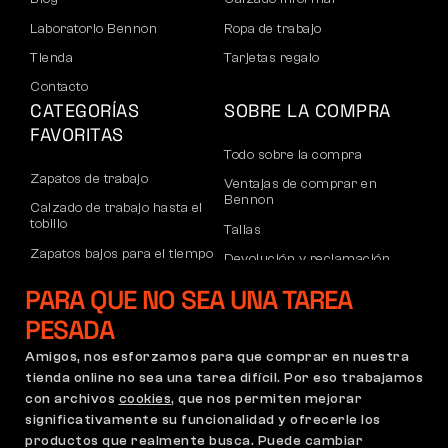
Laboratorio Bennon
Ropa de trabajo
Tienda
Tarjetas regalo
Contacto
CATEGORÍAS
SOBRE LA COMPRA
FAVORITAS
Todo sobre la compra
Zapatos de trabajo
Ventajas de comprar en
Bennon
Calzado de trabajo hasta el
tobillo
Tallas
Zapatos bajos para el tiempo
Devolución y reclamación
libre
Transporte y pago
PARA QUE NO SEA UNA TAREA
Calzado informal de tobillo
Cuenta corporativa
PESADA
Pantalones
Registro de socios B2B
Amigos, nos esforzamos para que comprar en nuestra
Sudaderas
Reclamaciones y garantía
tienda online no sea una tarea difícil. Por eso trabajamos
con archivos
cookies
, que nos permiten mejorar
significativamente su funcionalidad y ofrecerle los
productos que realmente busca. Puede cambiar