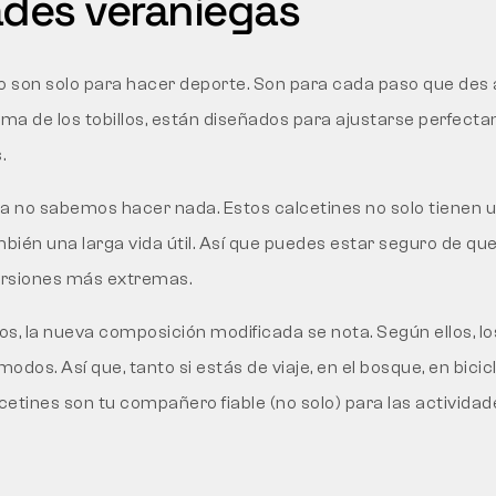
ades veraniegas
o son solo para hacer deporte. Son para cada paso que des al
ima de los tobillos, están diseñados para ajustarse perfecta
.
 ya no sabemos hacer nada. Estos calcetines no solo tienen 
mbién una larga vida útil. Así que puedes estar seguro de qu
cursiones más extremas.
tos, la nueva composición modificada se nota. Según ellos, l
dos. Así que, tanto si estás de viaje, en el bosque, en bici
lcetines son tu compañero fiable (no solo) para las actividad