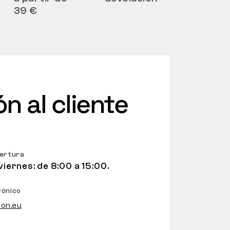
39 €
n al cliente
pertura
viernes: de 8:00 a 15:00.
rónico
on.eu