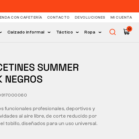
IENDA CON CAFETERÍA
CONTACTO
DEVOLUCIONES
MI CUENTA
0
Calzado informal
Táctico
Ropa
CETINES SUMMER
K NEGROS
 0917000060
s funcionales profesionales, deportivos y
vidades al aire libre, de corte reducido por
l tobillo, diseñados para un uso universal.