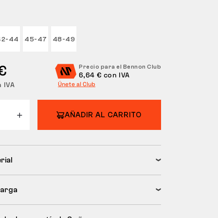
42-44
45-47
48-49
€
Precio para el Bennon Club
6,64 € con IVA
n IVA
Únete al Club
AÑADIR AL CARRITO
rial
arga