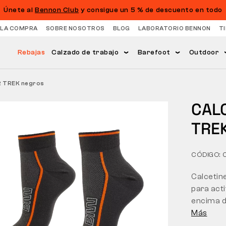
Únete al
Bennon Club
y consigue un 5 % de descuento en todo
 LA COMPRA
SOBRE NOSOTROS
BLOG
LABORATORIO BENNON
T
Rebajas
Calzado de trabajo
Barefoot
Outdoor
 TREK negros
CAL
TRE
CÓDIGO:
Calcetine
para acti
encima de
Más