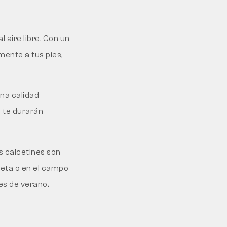
 aire libre. Con un
mente a tus pies,
una calidad
e te durarán
os calcetines son
cleta o en el campo
es de verano.