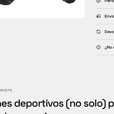
Peri
Envío
Devo
¿No 
RODUCTO
nes deportivos (no solo) 