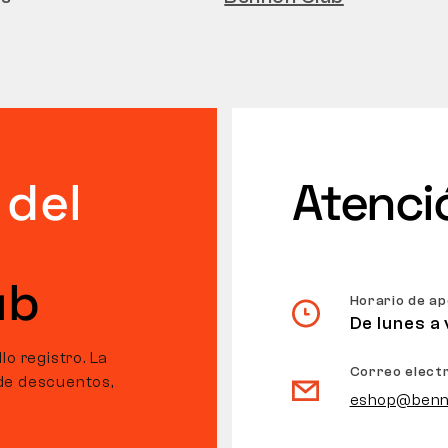
 del
Atenció
ub
Horario de a
De lunes a 
o registro. La
Correo elect
de descuentos,
eshop@benn