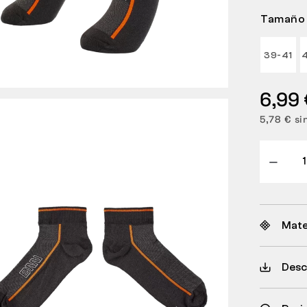
Tamaño
39-41
6,99 
5,78 € si
Mate
Desc