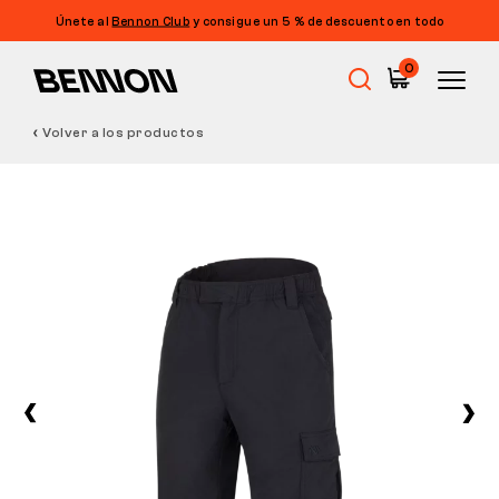
Únete al
Bennon Club
y consigue un 5 % de descuento en todo
0
Volver a los productos
Rebajas
Calzado de trabajo
Barefoot
Outdoor
Calzado informal