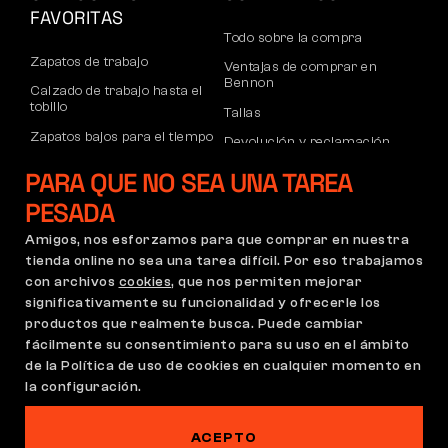
FAVORITAS
Todo sobre la compra
Zapatos de trabajo
Ventajas de comprar en
Bennon
Calzado de trabajo hasta el
tobillo
Tallas
Zapatos bajos para el tiempo
Devolución y reclamación
libre
Transporte y pago
PARA QUE NO SEA UNA TAREA
Calzado informal de tobillo
Cuenta corporativa
PESADA
Pantalones
Registro de socios B2B
Amigos, nos esforzamos para que comprar en nuestra
Sudaderas
Reclamaciones y garantía
tienda online no sea una tarea difícil. Por eso trabajamos
con archivos
cookies
, que nos permiten mejorar
significativamente su funcionalidad y ofrecerle los
productos que realmente busca. Puede cambiar
Condiciones Generales
Política de Reclamaciones
fácilmente su consentimiento para su uso en el ámbito
Configuración de cookies
GDPR
de la Política de uso de cookies en cualquier momento en
la configuración.
España | Español
ACEPTO