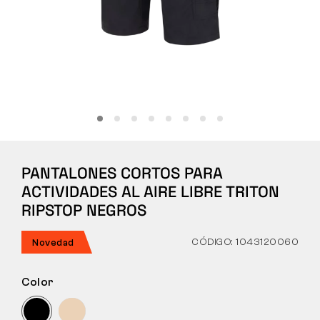
Táctico
Ropa
TODO SOBRE LA COMPRA
PANTALONES CORTOS PARA
SOBRE NOSOTROS
ACTIVIDADES AL AIRE LIBRE TRITON
BLOG
RIPSTOP NEGROS
LABORATORIO BENNON
CÓDIGO: 1043120060
Novedad
TIENDA CON CAFETERÍA
Color
CONTACTO