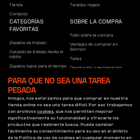
Tienda
Tarjetas regalo
Contacto
CATEGORÍAS
SOBRE LA COMPRA
FAVORITAS
Todo sobre la compra
Zapatos de trabajo
Ventajas de comprar en
Bennon
Calzado de trabajo hasta el
tobillo
Tallas
Zapatos bajos para el tiempo
Devolución y reclamación
libre
Transporte y pago
PARA QUE NO SEA UNA TAREA
Calzado informal de tobillo
Cuenta corporativa
PESADA
Pantalones
Registro de socios B2B
Amigos, nos esforzamos para que comprar en nuestra
Sudaderas
Reclamaciones y garantía
tienda online no sea una tarea difícil. Por eso trabajamos
con archivos
cookies
, que nos permiten mejorar
significativamente su funcionalidad y ofrecerle los
productos que realmente busca. Puede cambiar
Condiciones Generales
Política de Reclamaciones
fácilmente su consentimiento para su uso en el ámbito
Configuración de cookies
GDPR
de la Política de uso de cookies en cualquier momento en