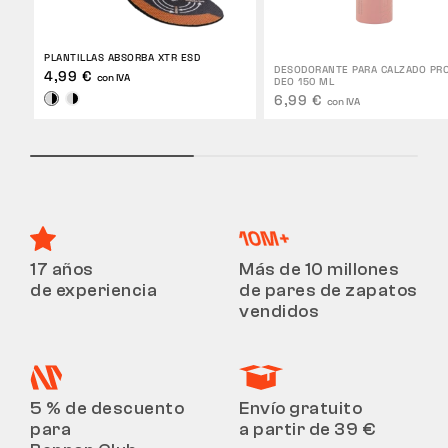
PLANTILLAS ABSORBA XTR ESD
DESODORANTE PARA CALZADO PRO
4,99 €
con IVA
DEO 150 ML
6,99 €
con IVA
17 años
Más de 10 millones
de experiencia
de pares de zapatos
vendidos
5 % de descuento
Envío gratuito
para
a partir de 39 €