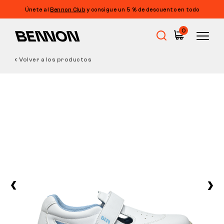
Únete al
Bennon Club
y consigue un 5 % de descuento en todo
0
Volver a los productos
Rebajas
Calzado de trabajo
Barefoot
Outdoor
Calzado informal