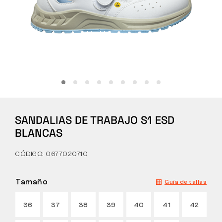
Táctico
Ropa
TODO SOBRE LA COMPRA
SANDALIAS DE TRABAJO S1 ESD
SOBRE NOSOTROS
BLANCAS
BLOG
CÓDIGO: 0677020710
LABORATORIO BENNON
Tamaño
Guía de tallas
TIENDA CON CAFETERÍA
36
37
38
39
40
41
42
CONTACTO