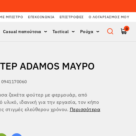
ΜΕ ΜΠΙΣΤΡΌ
ΕΠΙΚΟΙΝΩΝΊΑ
ΕΠΙΣΤΡΟΦΈΣ
Ο ΛΟΓΑΡΙΑΣΜΌΣ ΜΟΥ
0
Casual παπούτσια
Tactical
Ρούχα
ΤΕΡ ADAMOS ΜΑΎΡΟ
 0941170060
υσα ζακέτα φούτερ με φερμουάρ, από
ό υλικό, ιδανική για την εργασία, τον κήπο
ες στιγμές ελεύθερου χρόνου.
Περισσότερα