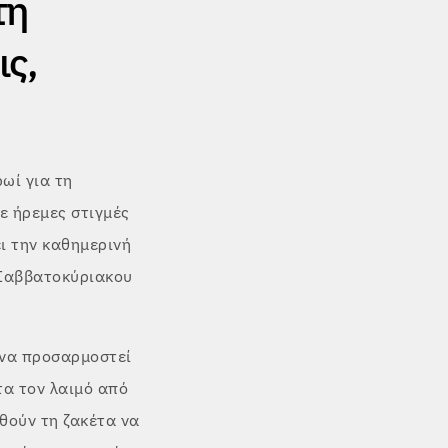
τη
ις,
ωί για τη
ε ήρεμες στιγμές
ει την καθημερινή
 Σαββατοκύριακου
 να προσαρμοστεί
α τον λαιμό από
θούν τη ζακέτα να