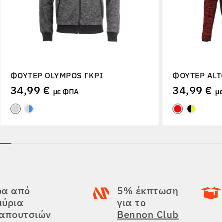
ΦΟΎΤΕΡ OLYMPOS ΓΚΡΙ
ΦΟΎΤΕΡ AL
34,99 €
34,99 €
με ΦΠΑ
μ
ρα από
5% έκπτωση
μύρια
για το
παπουτσιών
Bennon Club