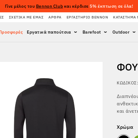
Γίνε μέλος του
Bennon Club
και κέρδισε
5% έκπτωση σε όλα!
ΈΣ
ΣΧΕΤΙΚΆ ΜΕ ΕΜΆΣ
ΆΡΘΡΑ
ΕΡΓΑΣΤΉΡΙΟ BENNON
ΚΑΤΆΣΤΗΜΑ 
Προσφορές
Εργατικά παπούτσια
Barefoot
Outdoor
ΦΟΎ
ΚΩΔΙΚΌΣ:
Διαπνέο
ανθεκτικ
και άνετ
Χρώμα