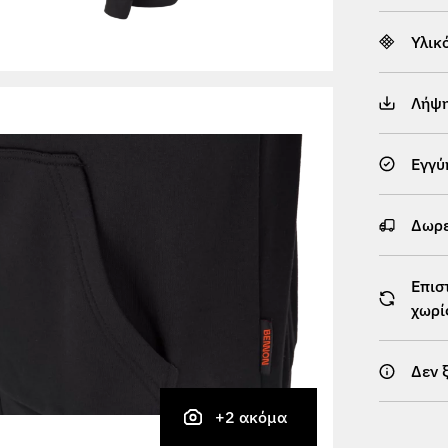
Υλικ
Λήψ
Εγγύ
Δωρε
Επισ
χωρί
Δεν 
+2 ακόμα