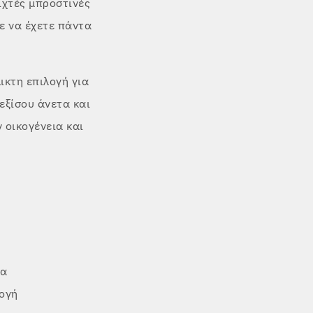
ιχτές μπροστινές
τε να έχετε πάντα
ικτη επιλογή για
εξίσου άνετα και
ν οικογένεια και
να
μογή