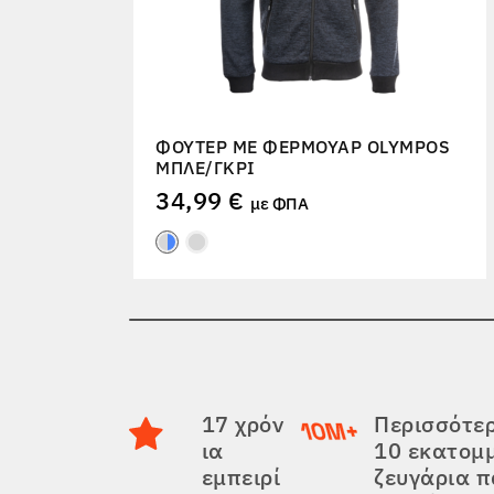
ΦΟΎΤΕΡ ΜΕ ΦΕΡΜΟΥΆΡ OLYMPOS
ΜΠΛΕ/ΓΚΡΙ
34,99 €
με ΦΠΑ
17 χρόν
Περισσότε
ια
10 εκατομ
εμπειρί
ζευγάρια 