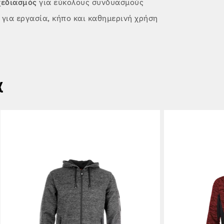
εδιασμός
για εύκολους συνδυασμούς
για εργασία, κήπο και καθημερινή χρήση
α