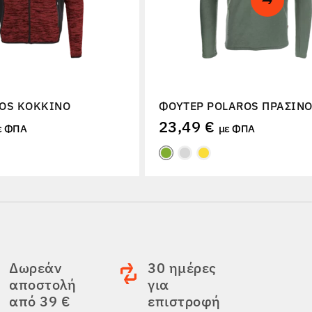
TOS ΚΌΚΚΙΝΟ
ΦΟΎΤΕΡ POLAROS ΠΡΆΣΙΝ
23,49 €
ε ΦΠΑ
με ΦΠΑ
Δωρεάν
30 ημέρες
αποστολή
για
από 39 €
επιστροφή