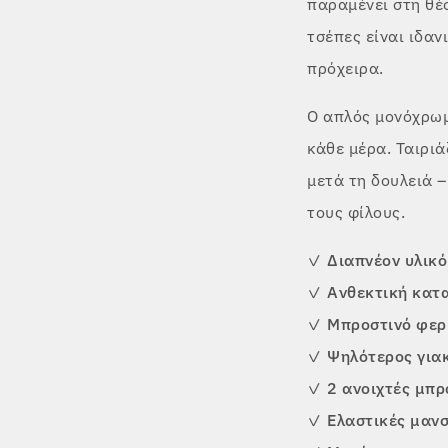
παραμένει στη θέσ
τσέπες είναι ιδαν
πρόχειρα.
Ο απλός μονόχρωμ
κάθε μέρα. Ταιριά
μετά τη δουλειά –
τους φίλους.
✓
Διαπνέον υλικό
✓
Ανθεκτική κατ
✓
Μπροστινό φερ
✓
Ψηλότερος για
✓
2 ανοιχτές μπρ
✓
Ελαστικές μαν