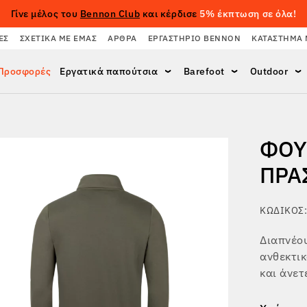
Γίνε μέλος του
Bennon Club
και κέρδισε
5% έκπτωση σε όλα!
ΈΣ
ΣΧΕΤΙΚΆ ΜΕ ΕΜΆΣ
ΆΡΘΡΑ
ΕΡΓΑΣΤΉΡΙΟ BENNON
ΚΑΤΆΣΤΗΜΑ 
Προσφορές
Εργατικά παπούτσια
Barefoot
Outdoor
ΦΟΎ
ΠΡΆ
ΚΩΔΙΚΌΣ:
Διαπνέο
ανθεκτικ
και άνετ