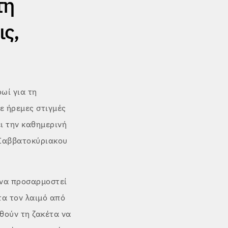
τη
ις,
ωί για τη
ε ήρεμες στιγμές
ει την καθημερινή
 Σαββατοκύριακου
 να προσαρμοστεί
α τον λαιμό από
θούν τη ζακέτα να