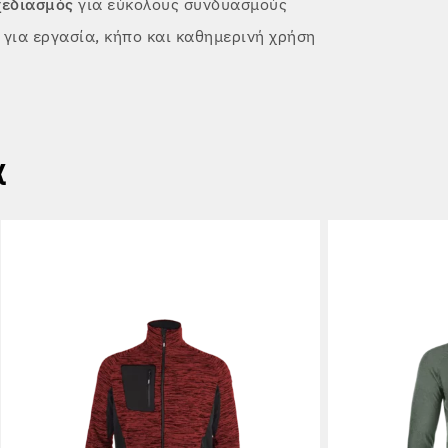
εδιασμός
για εύκολους συνδυασμούς
για εργασία, κήπο και καθημερινή χρήση
α