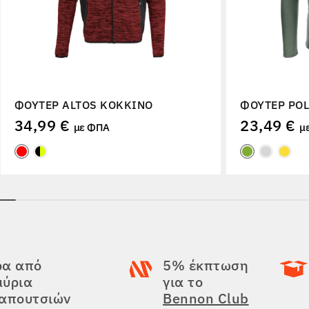
ΦΟΎΤΕΡ ALTOS ΚΌΚΚΙΝΟ
ΦΟΎΤΕΡ PO
34,99 €
23,49 €
με ΦΠΑ
μ
ρα από
5% έκπτωση
μύρια
για το
παπουτσιών
Bennon Club