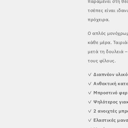
παραμένει στη θέσ
τσέπες είναι ιδαν
πρόχειρα.
Ο απλός μονόχρωμ
κάθε μέρα. Ταιριά
μετά τη δουλειά –
τους φίλους.
✓
Διαπνέον υλικό
✓
Ανθεκτική κατ
✓
Μπροστινό φερ
✓
Ψηλότερος για
✓
2 ανοιχτές μπρ
✓
Ελαστικές μαν