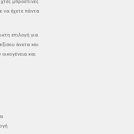
ιχτές μπροστινές
τε να έχετε πάντα
ικτη επιλογή για
εξίσου άνετα και
ν οικογένεια και
να
μογή