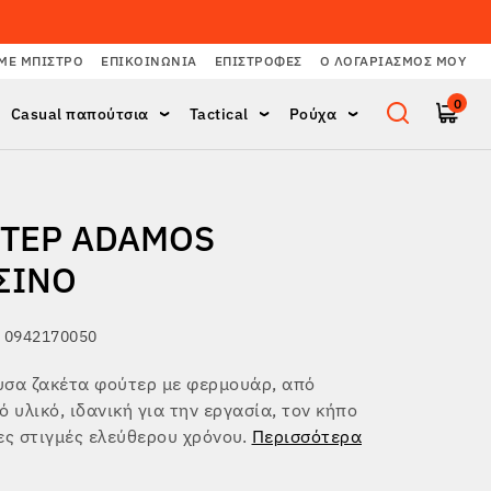
ΜΕ ΜΠΙΣΤΡΌ
ΕΠΙΚΟΙΝΩΝΊΑ
ΕΠΙΣΤΡΟΦΈΣ
Ο ΛΟΓΑΡΙΑΣΜΌΣ ΜΟΥ
0
Casual παπούτσια
Tactical
Ρούχα
ΤΕΡ ADAMOS
ΣΙΝΟ
 0942170050
υσα ζακέτα φούτερ με φερμουάρ, από
ό υλικό, ιδανική για την εργασία, τον κήπο
ες στιγμές ελεύθερου χρόνου.
Περισσότερα