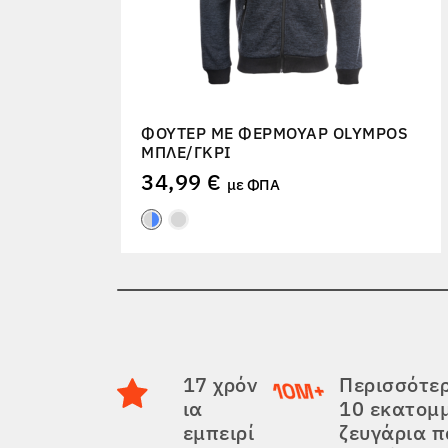
ΦΟΎΤΕΡ ΜΕ ΦΕΡΜΟΥΆΡ OLYMPOS
ΜΠΛΕ/ΓΚΡΙ
34,99 €
με ΦΠΑ
17 χρόν
Περισσότε
ια
10 εκατομ
εμπειρί
ζευγάρια 