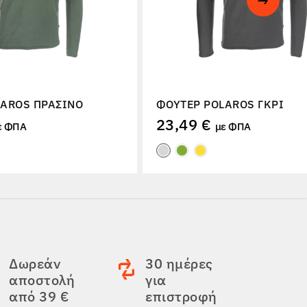
LAROS ΠΡΆΣΙΝΟ
ΦΟΎΤΕΡ POLAROS ΓΚΡΙ
23,49 €
ε ΦΠΑ
με ΦΠΑ
Δωρεάν
30 ημέρες
αποστολή
για
από 39 €
επιστροφή