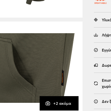
Υλικ
Λήψ
Εγγύ
Δωρε
Επισ
χωρί
Δεν 
+2 ακόμα