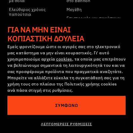
με σόλα
στο Bennon
Ελεύθερος χρόνος
Μεγέθη
παπούτσια
Επιστροφές και παράπονα
Ελεύθερος χρόνος
Μεταφορά και πληρωμή
ΓΙΑ ΝΑ ΜΗΝ ΕΊΝΑΙ
παπούτσια αστραγάλου
Εταιρικός λογαριασμός
ΚΟΠΙΑΣΤΙΚΉ ΔΟΥΛΕΙΆ
Παντελόνια
Εγγραφή στο B2B
Φούτερ
Εμείς φροντίζουμε ώστε οι αγορές σας στο ηλεκτρονικό
μας κατάστημα να μην είναι κουραστικές. Γι' αυτό
Παράπονα και εγγύηση
χρησιμοποιούμε αρχεία
cookies
, τα οποία μας επιτρέπουν
να βελτιώνουμε σημαντικά τη λειτουργικότητά του και να
σας προσφέρουμε προϊόντα που πραγματικά αναζητάτε.
Όροι και προϋποθέσεις
Πολιτική Παραπόνων
Μπορείτε να αλλάξετε εύκολα τη συγκατάθεσή σας για τη
Ρυθμίσεις cookies
GDPR
χρήση τους στο πλαίσιο της Πολιτικής χρήσης cookies
ανά πάσα στιγμή στις ρυθμίσεις.
Ελλάδα | Ελληνική γλώσσα
ΣΥΜΦΩΝΏ
Αυτός ο ιστότοπος είναι στοιχειωμένος
©2026 Bennon.cz
ΛΕΠΤΟΜΕΡΕΊΣ ΡΥΘΜΊΣΕΙΣ