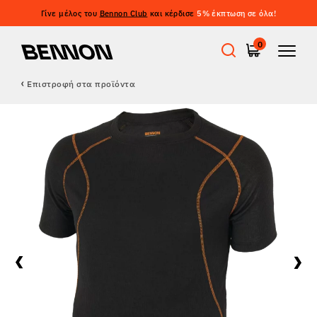
Γίνε μέλος του
Bennon Club
και κέρδισε
5% έκπτωση σε όλα!
0
Επιστροφή στα προϊόντα
Προσφορές
Εργατικά παπούτσια
Barefoot
Outdoor
Casual παπούτσια