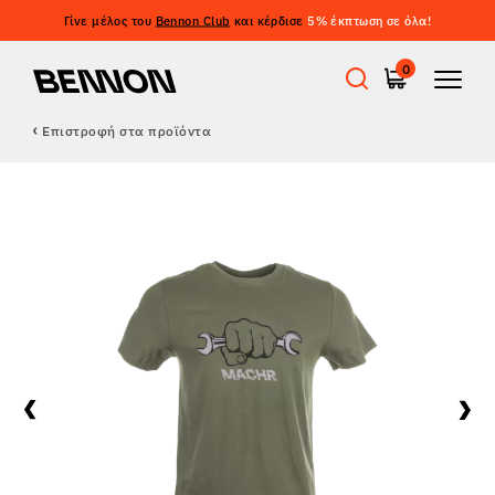
Γίνε μέλος του
Bennon Club
και κέρδισε
5% έκπτωση σε όλα!
0
Επιστροφή στα προϊόντα
Προσφορές
Εργατικά παπούτσια
Barefoot
Outdoor
Casual παπούτσια