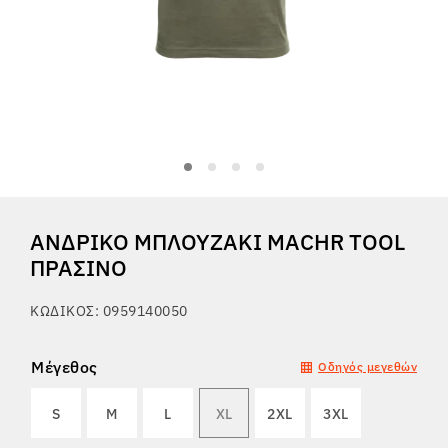
Tactical
Ρούχα
ΌΛΑ ΓΙΑ ΤΙΣ ΑΓΟΡΈΣ
ΑΝΔΡΙΚΌ ΜΠΛΟΥΖΆΚΙ MACHR TOOL
ΣΧΕΤΙΚΆ ΜΕ ΕΜΆΣ
ΠΡΆΣΙΝΟ
ΆΡΘΡΑ
ΚΩΔΙΚΌΣ: 0959140050
ΕΡΓΑΣΤΉΡΙΟ BENNON
Μέγεθος
Οδηγός μεγεθών
ΚΑΤΆΣΤΗΜΑ ΜΕ ΜΠΙΣΤΡΌ
S
M
L
XL
2XL
3XL
ΕΠΙΚΟΙΝΩΝΊΑ