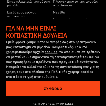
Επαγγελματικά παπούτσια
Πλεονεκτήματα της αγοράς
με σόλα
στο Bennon
Ελεύθερος χρόνος
Μεγέθη
παπούτσια
Επιστροφές και παράπονα
Ελεύθερος χρόνος
Μεταφορά και πληρωμή
ΓΙΑ ΝΑ ΜΗΝ ΕΊΝΑΙ
παπούτσια αστραγάλου
Εταιρικός λογαριασμός
ΚΟΠΙΑΣΤΙΚΉ ΔΟΥΛΕΙΆ
Παντελόνια
Εγγραφή στο B2B
Φούτερ
Εμείς φροντίζουμε ώστε οι αγορές σας στο ηλεκτρονικό
μας κατάστημα να μην είναι κουραστικές. Γι' αυτό
Παράπονα και εγγύηση
χρησιμοποιούμε αρχεία
cookies
, τα οποία μας επιτρέπουν
να βελτιώνουμε σημαντικά τη λειτουργικότητά του και να
σας προσφέρουμε προϊόντα που πραγματικά αναζητάτε.
Όροι και προϋποθέσεις
Πολιτική Παραπόνων
Μπορείτε να αλλάξετε εύκολα τη συγκατάθεσή σας για τη
Ρυθμίσεις cookies
GDPR
χρήση τους στο πλαίσιο της Πολιτικής χρήσης cookies
ανά πάσα στιγμή στις ρυθμίσεις.
Ελλάδα | Ελληνική γλώσσα
ΣΥΜΦΩΝΏ
Αυτός ο ιστότοπος είναι στοιχειωμένος
©2026 Bennon.cz
ΛΕΠΤΟΜΕΡΕΊΣ ΡΥΘΜΊΣΕΙΣ