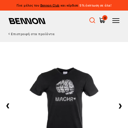
Γίνε μέλος του
Bennon Club
και κέρδισε
5% έκπτωση σε όλα!
0
Επιστροφή στα προϊόντα
Προσφορές
Εργατικά παπούτσια
Barefoot
Outdoor
Casual παπούτσια