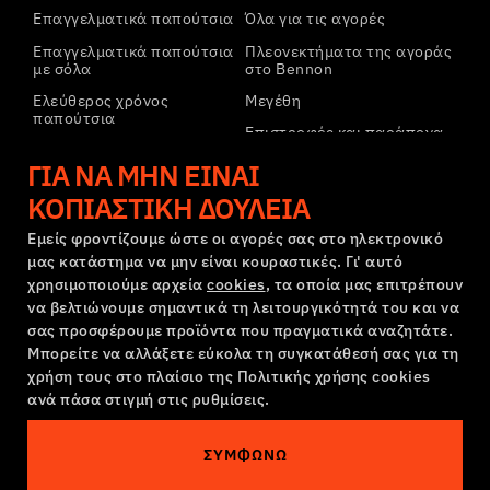
Επαγγελματικά παπούτσια
Όλα για τις αγορές
Επαγγελματικά παπούτσια
Πλεονεκτήματα της αγοράς
με σόλα
στο Bennon
Ελεύθερος χρόνος
Μεγέθη
παπούτσια
Επιστροφές και παράπονα
Ελεύθερος χρόνος
Μεταφορά και πληρωμή
ΓΙΑ ΝΑ ΜΗΝ ΕΊΝΑΙ
παπούτσια αστραγάλου
Εταιρικός λογαριασμός
Παντελόνια
ΚΟΠΙΑΣΤΙΚΉ ΔΟΥΛΕΙΆ
Εγγραφή στο B2B
Φούτερ
Εμείς φροντίζουμε ώστε οι αγορές σας στο ηλεκτρονικό
μας κατάστημα να μην είναι κουραστικές. Γι' αυτό
Παράπονα και εγγύηση
χρησιμοποιούμε αρχεία
cookies
, τα οποία μας επιτρέπουν
να βελτιώνουμε σημαντικά τη λειτουργικότητά του και να
σας προσφέρουμε προϊόντα που πραγματικά αναζητάτε.
Όροι και προϋποθέσεις
Πολιτική Παραπόνων
Μπορείτε να αλλάξετε εύκολα τη συγκατάθεσή σας για τη
Ρυθμίσεις cookies
GDPR
χρήση τους στο πλαίσιο της Πολιτικής χρήσης cookies
Ελλάδα | Ελληνική γλώσσα
ανά πάσα στιγμή στις ρυθμίσεις.
ΣΥΜΦΩΝΏ