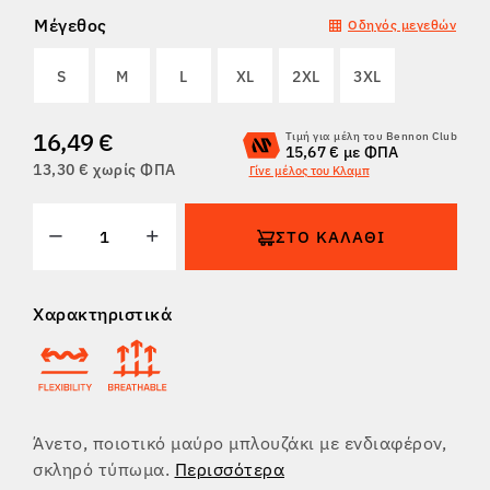
Μέγεθος
Οδηγός μεγεθών
ΕΠΙΣΤΡΟΦΈΣ
S
M
L
XL
2XL
3XL
16,49 €
Τιμή για μέλη του Bennon Club
15,67 € με ΦΠΑ
13,30 € χωρίς ΦΠΑ
Γίνε μέλος του Κλαμπ
ΣΤΟ ΚΑΛΆΘΙ
Χαρακτηριστικά
Άνετο, ποιοτικό μαύρο μπλουζάκι με ενδιαφέρον,
σκληρό τύπωμα.
Περισσότερα