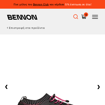
Γίνε μέλος του
Bennon Club
και κέρδισε
5% έκπτωση σε όλα!
0
Επιστροφή στα προϊόντα
Προσφορές
Εργατικά παπούτσια
Barefoot
Outdoor
Casual παπούτσια