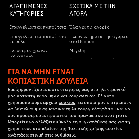
ΑΓΑΠΗΜΈΝΕΣ
ΣΧΕΤΙΚΆ ΜΕ ΤΗΝ
ΚΑΤΗΓΟΡΊΕΣ
ΑΓΟΡΆ
Επαγγελματικά παπούτσια
Όλα για τις αγορές
Επαγγελματικά παπούτσια
Πλεονεκτήματα της αγοράς
με σόλα
στο Bennon
Ελεύθερος χρόνος
Μεγέθη
παπούτσια
Επιστροφές και παράπονα
Ελεύθερος χρόνος
Μεταφορά και πληρωμή
ΓΙΑ ΝΑ ΜΗΝ ΕΊΝΑΙ
παπούτσια αστραγάλου
Εταιρικός λογαριασμός
Παντελόνια
ΚΟΠΙΑΣΤΙΚΉ ΔΟΥΛΕΙΆ
Εγγραφή στο B2B
Φούτερ
Εμείς φροντίζουμε ώστε οι αγορές σας στο ηλεκτρονικό
μας κατάστημα να μην είναι κουραστικές. Γι' αυτό
Παράπονα και εγγύηση
χρησιμοποιούμε αρχεία
cookies
, τα οποία μας επιτρέπουν
να βελτιώνουμε σημαντικά τη λειτουργικότητά του και να
σας προσφέρουμε προϊόντα που πραγματικά αναζητάτε.
Όροι και προϋποθέσεις
Πολιτική Παραπόνων
Μπορείτε να αλλάξετε εύκολα τη συγκατάθεσή σας για τη
Ρυθμίσεις cookies
GDPR
χρήση τους στο πλαίσιο της Πολιτικής χρήσης cookies
Ελλάδα | Ελληνική γλώσσα
ανά πάσα στιγμή στις ρυθμίσεις.