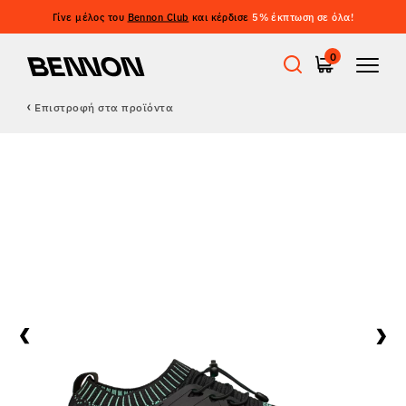
Γίνε μέλος του
Bennon Club
και κέρδισε
5% έκπτωση σε όλα!
0
Επιστροφή στα προϊόντα
Προσφορές
Εργατικά παπούτσια
Barefoot
Outdoor
Casual παπούτσια