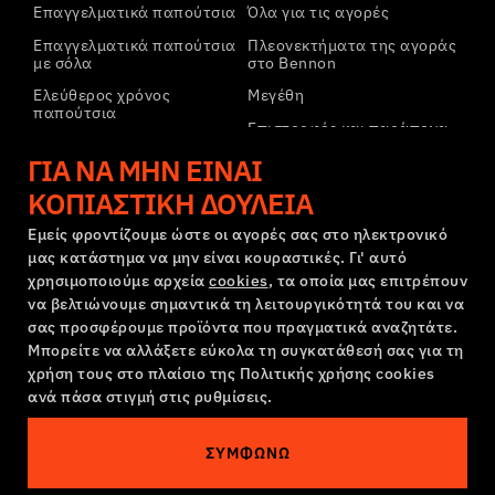
Επαγγελματικά παπούτσια
Όλα για τις αγορές
Επαγγελματικά παπούτσια
Πλεονεκτήματα της αγοράς
με σόλα
στο Bennon
Ελεύθερος χρόνος
Μεγέθη
παπούτσια
Επιστροφές και παράπονα
Ελεύθερος χρόνος
Μεταφορά και πληρωμή
ΓΙΑ ΝΑ ΜΗΝ ΕΊΝΑΙ
παπούτσια αστραγάλου
Εταιρικός λογαριασμός
Παντελόνια
ΚΟΠΙΑΣΤΙΚΉ ΔΟΥΛΕΙΆ
Εγγραφή στο B2B
Φούτερ
Εμείς φροντίζουμε ώστε οι αγορές σας στο ηλεκτρονικό
μας κατάστημα να μην είναι κουραστικές. Γι' αυτό
Παράπονα και εγγύηση
χρησιμοποιούμε αρχεία
cookies
, τα οποία μας επιτρέπουν
να βελτιώνουμε σημαντικά τη λειτουργικότητά του και να
σας προσφέρουμε προϊόντα που πραγματικά αναζητάτε.
Όροι και προϋποθέσεις
Πολιτική Παραπόνων
Μπορείτε να αλλάξετε εύκολα τη συγκατάθεσή σας για τη
Ρυθμίσεις cookies
GDPR
χρήση τους στο πλαίσιο της Πολιτικής χρήσης cookies
Ελλάδα | Ελληνική γλώσσα
ανά πάσα στιγμή στις ρυθμίσεις.
ΣΥΜΦΩΝΏ