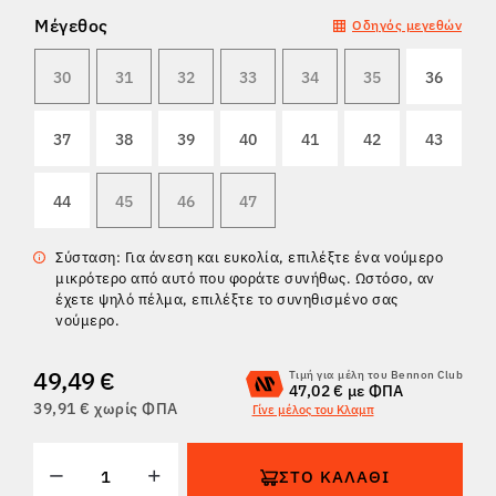
Μέγεθος
Οδηγός μεγεθών
ΕΠΙΣΤΡΟΦΈΣ
30
31
32
33
34
35
36
37
38
39
40
41
42
43
44
45
46
47
Σύσταση: Για άνεση και ευκολία, επιλέξτε ένα νούμερο
μικρότερο από αυτό που φοράτε συνήθως. Ωστόσο, αν
έχετε ψηλό πέλμα, επιλέξτε το συνηθισμένο σας
νούμερο.
49,49 €
Τιμή για μέλη του Bennon Club
47,02 € με ΦΠΑ
39,91 € χωρίς ΦΠΑ
Γίνε μέλος του Κλαμπ
ΣΤΟ ΚΑΛΆΘΙ