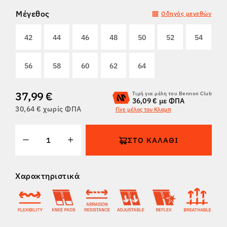
Μέγεθος
Οδηγός μεγεθών
ΕΠΙΣΤΡΟΦΈΣ
42
44
46
48
50
52
54
56
58
60
62
64
37,99 €
Τιμή για μέλη του Bennon Club
36,09 € με ΦΠΑ
30,64 € χωρίς ΦΠΑ
Γίνε μέλος του Κλαμπ
ΣΤΟ ΚΑΛΆΘΙ
Χαρακτηριστικά