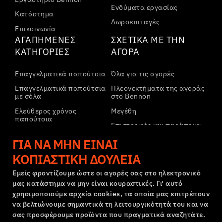
Ενδύματα εργασίας
Κατάστημα
Δωροεπιταγές
Επικοινωνία
ΑΓΑΠΗΜΈΝΕΣ
ΣΧΕΤΙΚΆ ΜΕ ΤΗΝ
ΚΑΤΗΓΟΡΊΕΣ
ΑΓΟΡΆ
Επαγγελματικά παπούτσια
Όλα για τις αγορές
Επαγγελματικά παπούτσια
Πλεονεκτήματα της αγοράς
με σόλα
στο Bennon
Ελεύθερος χρόνος
Μεγέθη
παπούτσια
Επιστροφές και παράπονα
Ελεύθερος χρόνος
Μεταφορά και πληρωμή
ΓΙΑ ΝΑ ΜΗΝ ΕΊΝΑΙ
παπούτσια αστραγάλου
Εταιρικός λογαριασμός
ΚΟΠΙΑΣΤΙΚΉ ΔΟΥΛΕΙΆ
Παντελόνια
Εγγραφή στο B2B
Φούτερ
Εμείς φροντίζουμε ώστε οι αγορές σας στο ηλεκτρονικό
μας κατάστημα να μην είναι κουραστικές. Γι' αυτό
Παράπονα και εγγύηση
χρησιμοποιούμε αρχεία
cookies
, τα οποία μας επιτρέπουν
να βελτιώνουμε σημαντικά τη λειτουργικότητά του και να
σας προσφέρουμε προϊόντα που πραγματικά αναζητάτε.
Όροι και προϋποθέσεις
Πολιτική Παραπόνων