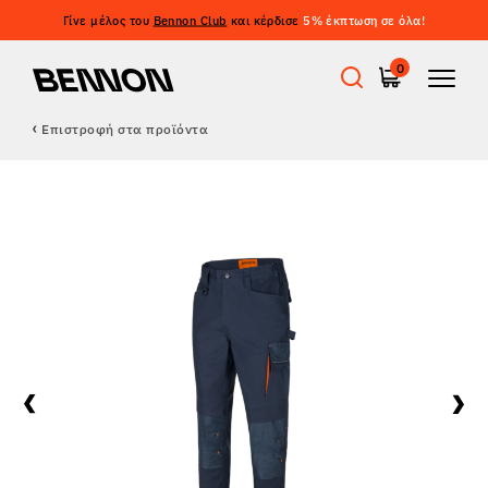
Γίνε μέλος του
Bennon Club
και κέρδισε
5% έκπτωση σε όλα!
0
Επιστροφή στα προϊόντα
Προσφορές
Εργατικά παπούτσια
Barefoot
Outdoor
Casual παπούτσια