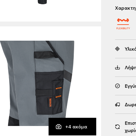
Χαρακτη
Υλικ
Λήψ
Εγγύ
Δωρε
Επισ
+4 ακόμα
χωρί