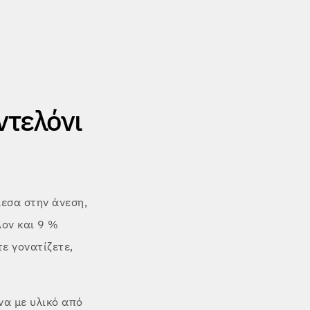
ντελόνι
εσα στην άνεση,
λον και 9 %
τε γονατίζετε,
να με υλικό από