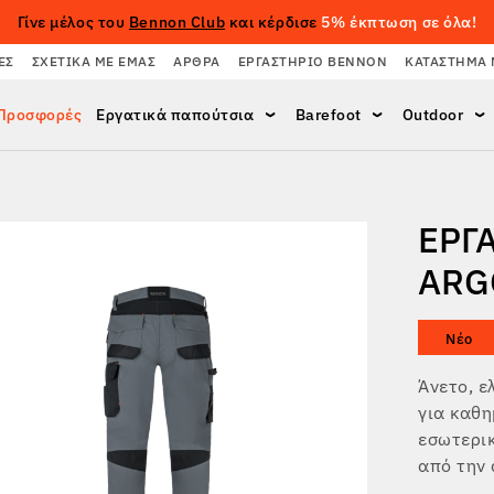
Γίνε μέλος του
Bennon Club
και κέρδισε
5% έκπτωση σε όλα!
ΈΣ
ΣΧΕΤΙΚΆ ΜΕ ΕΜΆΣ
ΆΡΘΡΑ
ΕΡΓΑΣΤΉΡΙΟ BENNON
ΚΑΤΆΣΤΗΜΑ 
Προσφορές
Εργατικά παπούτσια
Barefoot
Outdoor
ΕΡΓ
ARG
Νέο
Άνετο, ε
για καθη
εσωτερικ
από την 