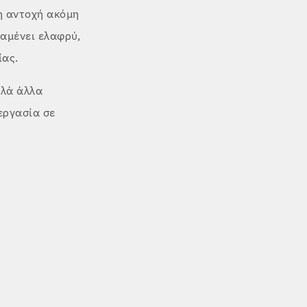
η αντοχή ακόμη
ραμένει ελαφρύ,
ίας.
λλά άλλα
εργασία σε