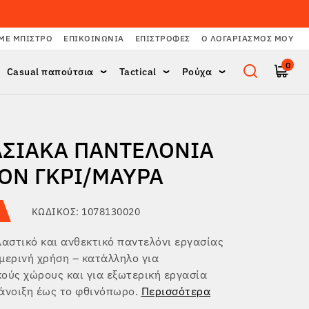
ΜΕ ΜΠΙΣΤΡΌ
ΕΠΙΚΟΙΝΩΝΊΑ
ΕΠΙΣΤΡΟΦΈΣ
Ο ΛΟΓΑΡΙΑΣΜΌΣ ΜΟΥ
0
Casual παπούτσια
Tactical
Ρούχα
ΑΣΙΑΚΆ ΠΑΝΤΕΛΌΝΙΑ
ON ΓΚΡΙ/ΜΑΎΡΑ
ΚΩΔΙΚΌΣ: 1078130020
λαστικό και ανθεκτικό παντελόνι εργασίας
μερινή χρήση – κατάλληλο για
ούς χώρους και για εξωτερική εργασία
άνοιξη έως το φθινόπωρο.
Περισσότερα