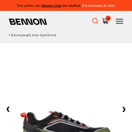
Γίνε μέλος του
Bennon Club
και κέρδισε
5% έκπτωση σε όλα!
0
Επιστροφή στα προϊόντα
Προσφορές
Εργατικά παπούτσια
Barefoot
Outdoor
Casual παπούτσια