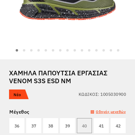
Tactical
Ρούχα
ΌΛΑ ΓΙΑ ΤΙΣ ΑΓΟΡΈΣ
ΧΑΜΗΛΆ ΠΑΠΟΎΤΣΙΑ ΕΡΓΑΣΊΑΣ
ΣΧΕΤΙΚΆ ΜΕ ΕΜΆΣ
VENOM S3S ESD NM
ΆΡΘΡΑ
ΚΩΔΙΚΌΣ: 1005030900
Νέο
ΕΡΓΑΣΤΉΡΙΟ BENNON
Μέγεθος
Οδηγός μεγεθών
ΚΑΤΆΣΤΗΜΑ ΜΕ ΜΠΙΣΤΡΌ
36
37
38
39
40
41
42
ΕΠΙΚΟΙΝΩΝΊΑ