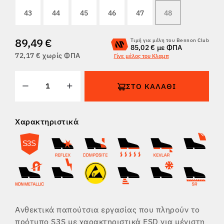
43
44
45
46
47
48
ΕΠΙΣΤΡΟΦΈΣ
89,49 €
Τιμή για μέλη του Bennon Club
85,02 € με ΦΠΑ
72,17 € χωρίς ΦΠΑ
Γίνε μέλος του Κλαμπ
ΣΤΟ ΚΑΛΆΘΙ
Χαρακτηριστικά
Ανθεκτικά παπούτσια εργασίας που πληρούν το
πρότυπο S3S με χαρακτηριστικά ESD για μέγιστη