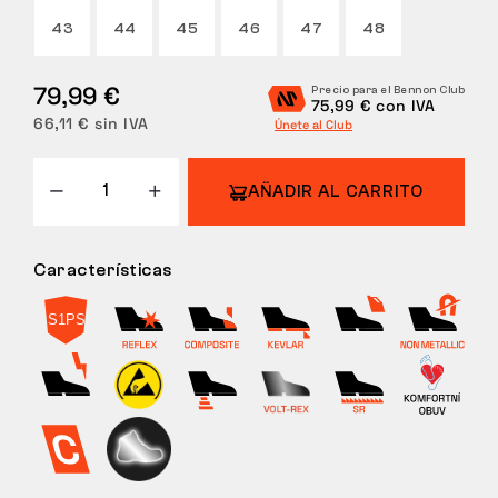
43
44
45
46
47
48
DEVOLUCIONES
79,99 €
Precio para el Bennon Club
75,99 € con IVA
66,11 € sin IVA
Únete al Club
AÑADIR AL CARRITO
Características