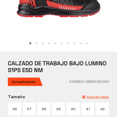
Táctico
Ropa
TODO SOBRE LA COMPRA
CALZADO DE TRABAJO BAJO LUMINO
SOBRE NOSOTROS
S1PS ESD NM
BLOG
CÓDIGO: 1085032030
Actualización
LABORATORIO BENNON
Tamaño
Guía de tallas
TIENDA CON CAFETERÍA
36
37
38
39
40
41
42
CONTACTO