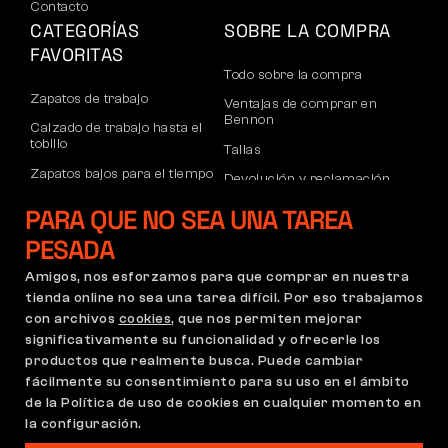
Contacto
CATEGORÍAS
SOBRE LA COMPRA
FAVORITAS
Todo sobre la compra
Zapatos de trabajo
Ventajas de comprar en
Bennon
Calzado de trabajo hasta el
tobillo
Tallas
Zapatos bajos para el tiempo
Devolución y reclamación
libre
Transporte y pago
PARA QUE NO SEA UNA TAREA
Calzado informal de tobillo
Cuenta corporativa
PESADA
Pantalones
Registro de socios B2B
Amigos, nos esforzamos para que comprar en nuestra
Sudaderas
Reclamaciones y garantía
tienda online no sea una tarea difícil. Por eso trabajamos
con archivos
cookies
, que nos permiten mejorar
significativamente su funcionalidad y ofrecerle los
productos que realmente busca. Puede cambiar
Condiciones Generales
Política de Reclamaciones
fácilmente su consentimiento para su uso en el ámbito
Configuración de cookies
GDPR
de la Política de uso de cookies en cualquier momento en
la configuración.
España | Español