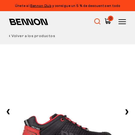
Únete al
Bennon Club
y consigue un 5 % de descuento en todo
0
Volver a los productos
Rebajas
Calzado de trabajo
Barefoot
Outdoor
Calzado informal