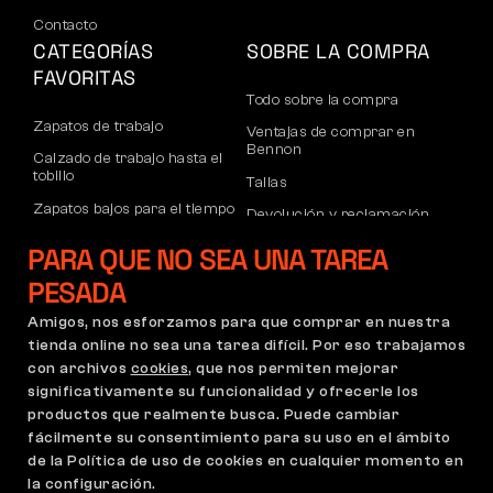
Contacto
CATEGORÍAS
SOBRE LA COMPRA
FAVORITAS
Todo sobre la compra
Zapatos de trabajo
Ventajas de comprar en
Bennon
Calzado de trabajo hasta el
tobillo
Tallas
Zapatos bajos para el tiempo
Devolución y reclamación
libre
Transporte y pago
PARA QUE NO SEA UNA TAREA
Calzado informal de tobillo
Cuenta corporativa
PESADA
Pantalones
Registro de socios B2B
Amigos, nos esforzamos para que comprar en nuestra
Sudaderas
Reclamaciones y garantía
tienda online no sea una tarea difícil. Por eso trabajamos
con archivos
cookies
, que nos permiten mejorar
significativamente su funcionalidad y ofrecerle los
productos que realmente busca. Puede cambiar
Condiciones Generales
Política de Reclamaciones
fácilmente su consentimiento para su uso en el ámbito
Configuración de cookies
GDPR
de la Política de uso de cookies en cualquier momento en
la configuración.
España | Español