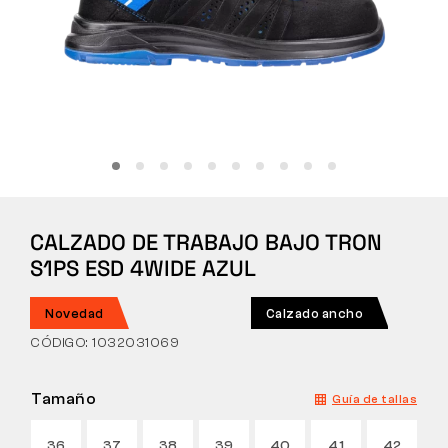
Táctico
Ropa
TODO SOBRE LA COMPRA
CALZADO DE TRABAJO BAJO TRON
SOBRE NOSOTROS
S1PS ESD 4WIDE AZUL
BLOG
Novedad
Calzado ancho
LABORATORIO BENNON
CÓDIGO: 1032031069
TIENDA CON CAFETERÍA
Tamaño
Guía de tallas
CONTACTO
36
37
38
39
40
41
42