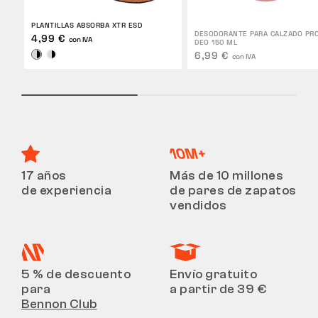
PLANTILLAS ABSORBA XTR ESD
DESODORANTE PARA CALZADO PRO
4,99 €
con IVA
DEO 150 ML
6,99 €
con IVA
17 años
Más de 10 millones
de experiencia
de pares de zapatos
vendidos
5 % de descuento
Envío gratuito
para
a partir de 39 €
Bennon Club