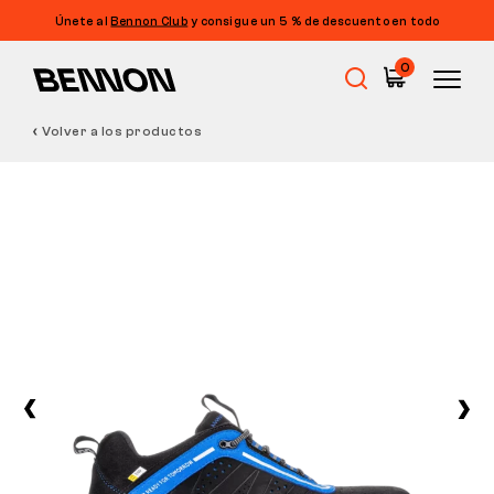
Únete al
Bennon Club
y consigue un 5 % de descuento en todo
0
Volver a los productos
Rebajas
Calzado de trabajo
Barefoot
Outdoor
Calzado informal