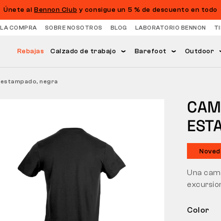
Únete al
Bennon Club
y consigue un 5 % de descuento en todo
 LA COMPRA
SOBRE NOSOTROS
BLOG
LABORATORIO BENNON
T
Rebajas
Calzado de trabajo
Barefoot
Outdoor
 estampado, negra
CAMI
EST
Noved
Una camis
excursion
Color