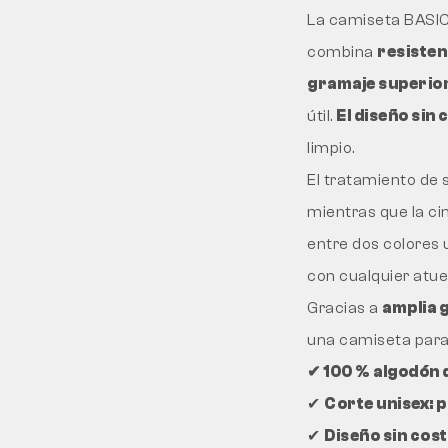
La camiseta BASIC 
combina
resisten
gramaje superior
útil.
El diseño sin 
limpio.
El tratamiento de s
mientras que la ci
entre dos colores 
con cualquier atue
Gracias a
amplia 
una camiseta para e
✔ 100 % algodón 
✔
Corte unisex: 
✔
Diseño sin cos