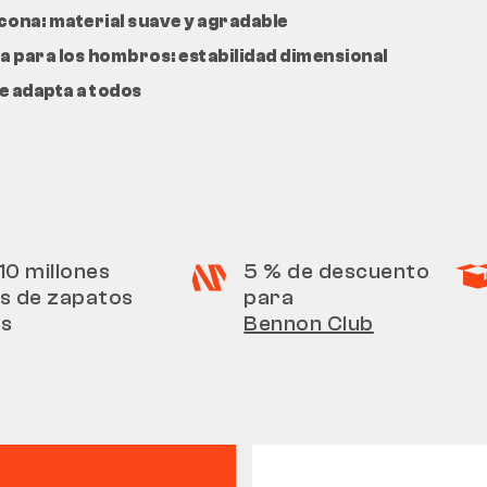
cona: material suave y agradable
a para los hombros: estabilidad dimensional
e adapta a todos
10 millones
5 % de descuento
s de zapatos
para
os
Bennon Club