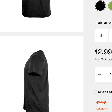
Tamaño
S
12,99
10,74 € s
Caracter