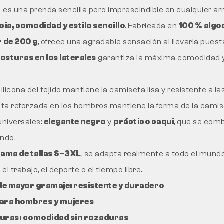
es una prenda sencilla pero imprescindible en cualquier ar
cia, comodidad y estilo sencillo
. Fabricada en
100 % algo
 de 200 g
, ofrece una agradable sensación al llevarla puest
costuras en los laterales
garantiza la máxima comodidad 
ilicona del tejido mantiene la camiseta lisa y resistente a las 
nta reforzada en los hombros mantiene la forma de la camis
universales:
elegante negro
y
práctico caqui
, que se com
ndo.
gama de tallas S-3XL
, se adapta realmente a todo el mundo
l trabajo, el deporte o el tiempo libre.
de mayor gramaje: resistente y duradero
para hombres y mujeres
turas: comodidad sin rozaduras