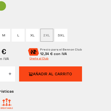
M
L
XL
2XL
3XL
 €
Precio para el Bennon Club
12,34 € con IVA
in IVA
Únete al Club
AÑADIR AL CARRITO
ísticas