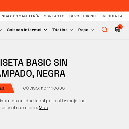
IENDA CON CAFETERÍA
CONTACTO
DEVOLUCIONES
MI CUENTA
0
Calzado informal
Táctico
Ropa
SETA BASIC SIN
AMPADO, NEGRA
ad
CÓDIGO: 1104140060
eta de calidad ideal para el trabajo, las
es y el uso diario.
Más