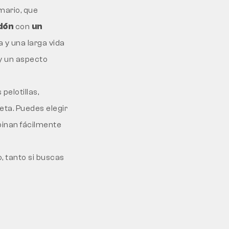
mario, que
dón
con
un
a y una larga vida
y un aspecto
pelotillas,
eta. Puedes elegir
binan fácilmente
, tanto si buscas