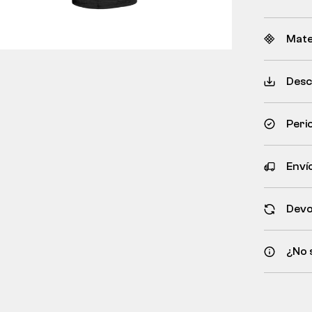
Mate
Desc
Peri
Envío
Devo
¿No 