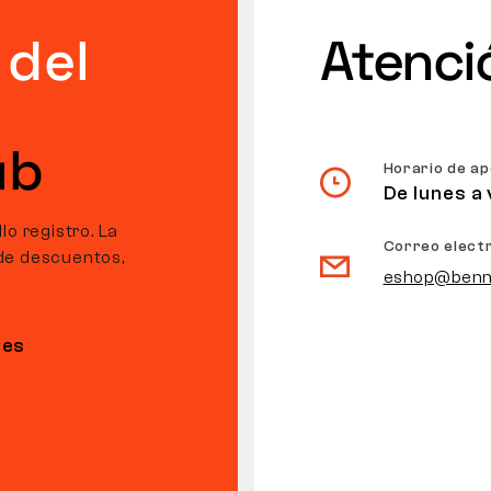
 del
Atenció
ub
Horario de a
De lunes a 
o registro. La
Correo elect
de descuentos,
eshop@benn
nes