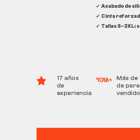
✔
Acabado de sili
✔
Cinta reforzad
✔
Tallas S-3XL: s
17 años
Más de 
de
de pare
experiencia
vendid