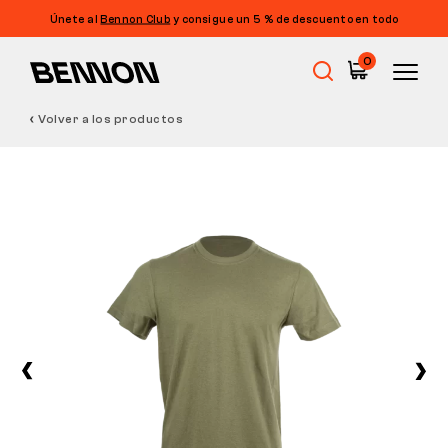
Únete al
Bennon Club
y consigue un 5 % de descuento en todo
0
Volver a los productos
Rebajas
Calzado de trabajo
Barefoot
Outdoor
Calzado informal