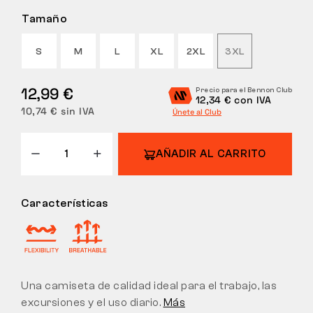
Tamaño
DEVOLUCIONES
S
M
L
XL
2XL
3XL
12,99 €
Precio para el Bennon Club
12,34 € con IVA
10,74 € sin IVA
Únete al Club
AÑADIR AL CARRITO
Características
Una camiseta de calidad ideal para el trabajo, las
excursiones y el uso diario.
Más