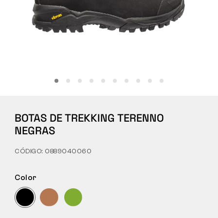
Táctico
Ropa
TODO SOBRE LA COMPRA
BOTAS DE TREKKING TERENNO
SOBRE NOSOTROS
NEGRAS
BLOG
CÓDIGO: 0889040060
LABORATORIO BENNON
Color
TIENDA CON CAFETERÍA
CONTACTO