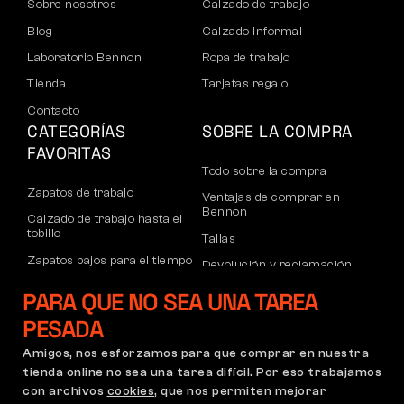
Sobre nosotros
Calzado de trabajo
Blog
Calzado informal
Laboratorio Bennon
Ropa de trabajo
Tienda
Tarjetas regalo
Contacto
CATEGORÍAS
SOBRE LA COMPRA
FAVORITAS
Todo sobre la compra
Zapatos de trabajo
Ventajas de comprar en
Bennon
Calzado de trabajo hasta el
tobillo
Tallas
Zapatos bajos para el tiempo
Devolución y reclamación
libre
Transporte y pago
PARA QUE NO SEA UNA TAREA
Calzado informal de tobillo
Cuenta corporativa
PESADA
Pantalones
Registro de socios B2B
Amigos, nos esforzamos para que comprar en nuestra
Sudaderas
Reclamaciones y garantía
tienda online no sea una tarea difícil. Por eso trabajamos
con archivos
cookies
, que nos permiten mejorar