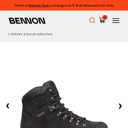
Únete al
Bennon Club
y consigue un 5 % de descuento en todo
0
Volver a los productos
Rebajas
Calzado de trabajo
Barefoot
Outdoor
Calzado informal